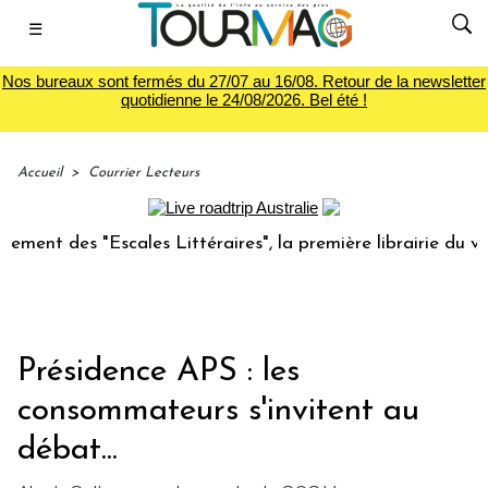
☰
Nos bureaux sont fermés du 27/07 au 16/08. Retour de la newsletter
quotidienne le 24/08/2026. Bel été !
Accueil
>
Courrier Lecteurs
t des "Escales Littéraires", la première librairie du voyage
Présidence APS : les
consommateurs s'invitent au
débat...