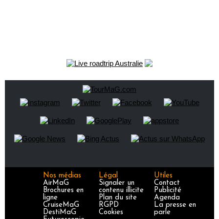
Nos médias
Légal
Utiles
AirMaG
Signaler un
Contact
Brochures en
contenu illicite
Publicité
ligne
Plan du site
Agenda
CruiseMaG
RGPD
La presse en
DestiMaG
Cookies
parle