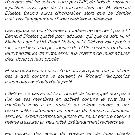
d'un gros sinistre subi en 2007 par l'APS, de frais de missions
injustifiés ainsi que de la rémunération de M. Bernard
Didelot, 84.000 euros d'honoraires, alors que ce dernier
avait pris l'engagement d'une présidence bénévole.
Des reproches qui s'ils étaient fondées ne donnent pas à M.
Bernard Didelot qualité pour adouber qui que ce soit. Ni M.
Michèle Laget, ni M. Raoul Nabet, ni M. Richard Vainopoulos,
s'ils accédaient à la présidence de l'APS, cesseraient durant
leur mandature de s'intéresser à la marche de leurs affaires,
c'est donc un faux procès.
Et si la présidence nécessite un travail à plein temps et non
pas à 20% comme le soutient M. Richard Vainopoulos,
aucun des candidats n'a le profil.
L'APS en ce cas aurait tout intérêt de faire appel non pas à
l'un de ses membres en activité comme le sont les 3
candidats mais à un retraité ou mieux encore à une
personnalité extérieure au monde du tourisme, banquier,
assureur, expert comptable, juriste qui serait encore mieux à
même d'assurer la "neutralité" prétendument recherchée.
Par respect des agent de voyage et de leurs clients