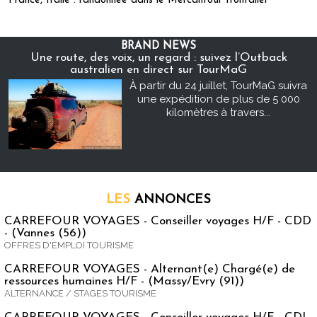
France, Italie : randonnée dans le Mercantour frontalier
BRAND NEWS
Une route, des voix, un regard : suivez l’Outback
australien en direct sur TourMaG
À partir du 24 juillet, TourMaG suivra
une expédition de plus de 5 000
kilomètres à travers...
LES
ANNONCES
CARREFOUR VOYAGES - Conseiller voyages H/F - CDD
- (Vannes (56))
OFFRES D'EMPLOI TOURISME
CARREFOUR VOYAGES - Alternant(e) Chargé(e) de
ressources humaines H/F - (Massy/Evry (91))
ALTERNANCE / STAGES TOURISME