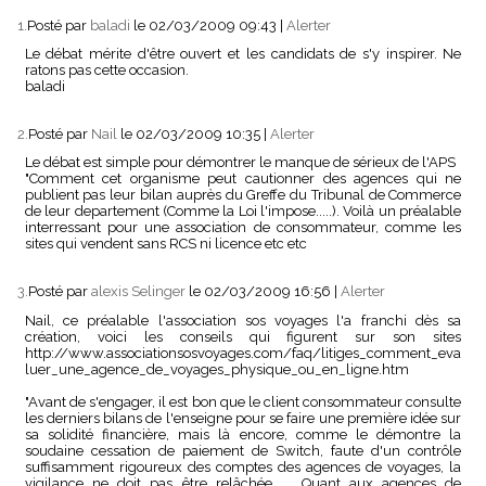
1.
Posté par
baladi
le 02/03/2009 09:43
|
Alerter
Le débat mérite d'être ouvert et les candidats de s'y inspirer. Ne
ratons pas cette occasion.
baladi
2.
Posté par
Nail
le 02/03/2009 10:35
|
Alerter
Le débat est simple pour démontrer le manque de sérieux de l'APS
"Comment cet organisme peut cautionner des agences qui ne
publient pas leur bilan auprès du Greffe du Tribunal de Commerce
de leur departement (Comme la Loi l'impose.....). Voilà un préalable
interressant pour une association de consommateur, comme les
sites qui vendent sans RCS ni licence etc etc
3.
Posté par
alexis Selinger
le 02/03/2009 16:56
|
Alerter
Nail, ce préalable l'association sos voyages l'a franchi dès sa
création, voici les conseils qui figurent sur son sites
http://www.associationsosvoyages.com/faq/litiges_comment_eva
luer_une_agence_de_voyages_physique_ou_en_ligne.htm
"Avant de s'engager, il est bon que le client consommateur consulte
les derniers bilans de l'enseigne pour se faire une première idée sur
sa solidité financière, mais là encore, comme le démontre la
soudaine cessation de paiement de Switch, faute d'un contrôle
suffisamment rigoureux des comptes des agences de voyages, la
vigilance ne doit pas être relâchée.........Quant aux agences de