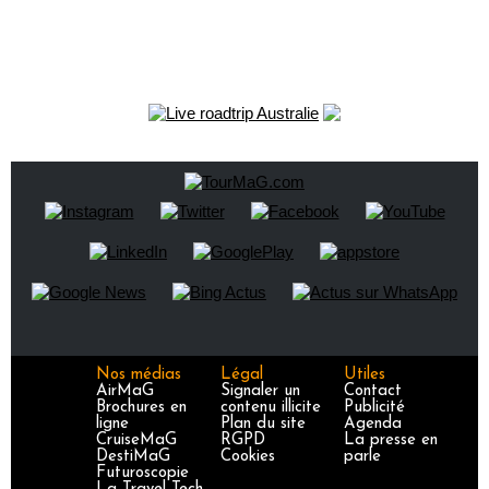
Nos médias
Légal
Utiles
AirMaG
Signaler un
Contact
Brochures en
contenu illicite
Publicité
ligne
Plan du site
Agenda
CruiseMaG
RGPD
La presse en
DestiMaG
Cookies
parle
Futuroscopie