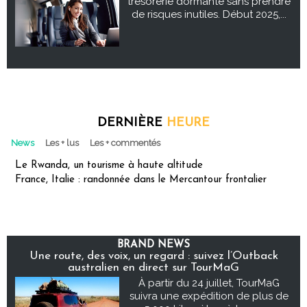
trésorerie dormante sans prendre
de risques inutiles. Début 2025,...
DERNIÈRE
HEURE
News
Les + lus
Les + commentés
Le Rwanda, un tourisme à haute altitude
France, Italie : randonnée dans le Mercantour frontalier
BRAND NEWS
Une route, des voix, un regard : suivez l’Outback
australien en direct sur TourMaG
À partir du 24 juillet, TourMaG
suivra une expédition de plus de