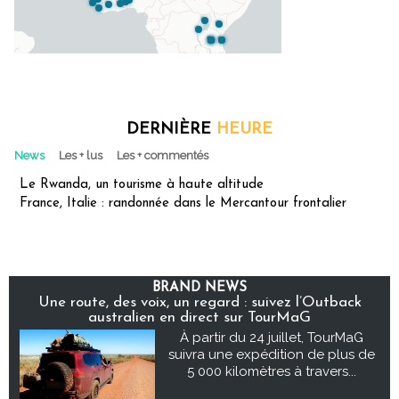
DERNIÈRE
HEURE
News
Les + lus
Les + commentés
Le Rwanda, un tourisme à haute altitude
France, Italie : randonnée dans le Mercantour frontalier
BRAND NEWS
Une route, des voix, un regard : suivez l’Outback
australien en direct sur TourMaG
À partir du 24 juillet, TourMaG
suivra une expédition de plus de
5 000 kilomètres à travers...