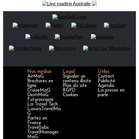
Nos médias
Légal
Utiles
AirMaG
Signaler un
Contact
Brochures en
contenu illicite
Publicité
ligne
Plan du site
Agenda
CruiseMaG
RGPD
La presse en
DestiMaG
Cookies
parle
Futuroscopie
La Travel Tech
LuxuryTravelMa
G
Partez en
France
TravelJobs
TravelManager
MaG