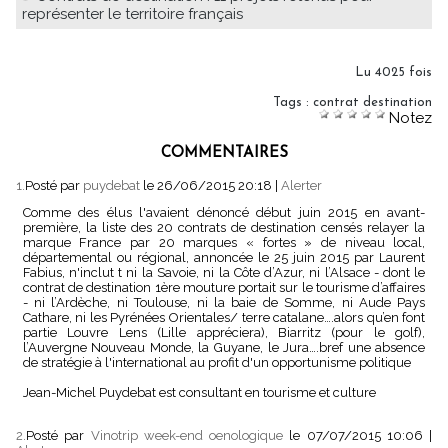
représenter le territoire français
Lu 4025 fois
Tags
:
contrat destination
Notez
COMMENTAIRES
1.
Posté par
puydebat
le 26/06/2015 20:18
|
Alerter
Comme des élus l'avaient dénoncé début juin 2015 en avant-
première, la liste des 20 contrats de destination censés relayer la
marque France par 20 marques « fortes » de niveau local,
départemental ou régional, annoncée le 25 juin 2015 par Laurent
Fabius, n'inclut t ni la Savoie, ni la Côte d’Azur, ni l’Alsace - dont le
contrat de destination 1ère mouture portait sur le tourisme d’affaires
- ni l’Ardèche, ni Toulouse, ni la baie de Somme, ni Aude Pays
Cathare, ni les Pyrénées Orientales/ terre catalane….alors qu’en font
partie Louvre Lens (Lille appréciera), Biarritz (pour le golf),
l’Auvergne Nouveau Monde, la Guyane, le Jura….bref une absence
de stratégie à l'international au profit d'un opportunisme politique
Jean-Michel Puydebat est consultant en tourisme et culture
2.
Posté par
Vinotrip week-end oenologique
le 07/07/2015 10:06
|