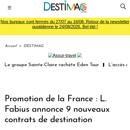
☰
Nos bureaux sont fermés du 27/07 au 16/08. Retour de la newsletter
quotidienne le 24/08/2026. Bel été !
Accueil
>
DESTIMAG
Le groupe Sainte-Claire rachète Eden Tour
L’accès aux 
Promotion de la France : L.
Fabius annonce 9 nouveaux
contrats de destination