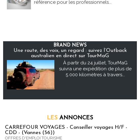
référence pour les professionnels...
BRAND NEWS
Une route, des voix, un regard : suivez l’Outback
australien en direct sur TourMaG
À partir du 24 juillet, TourMaG
suivra une expédition de plus de
5 000 kilomètres à travers...
LES
ANNONCES
CARREFOUR VOYAGES - Conseiller voyages H/F -
CDD - (Vannes (56))
OFFRES D'EMPLOI TOURISME