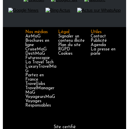
Nos médias
Légal
Utiles
AirMaG
Signaler un
Contact
Brochures en
contenu illicite
Publicité
ligne
Plan du site
Agenda
CruiseMaG
RGPD
La presse en
DestiMaG
Cookies
parle
Futuroscopie
La Travel Tech
LuxuryTravelMa
G
Partez en
France
TravelJobs
TravelManager
MaG
VoyageursMaG
Voyages
Responsables
Site certifié