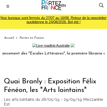
☰
Nos bureaux sont fermés du 27/07 au 16/08. Retour de la newsletter
quotidienne le 24/08/2026. Bel été !
Accueil
>
Partez en France
t des "Escales Littéraires", la première librairie du voyage
Quai Branly : Exposition Félix
Fénéon, les "Arts lointains"
Les arts lointains du 28/05/19 – 29/09/19 Mezzanine
Est