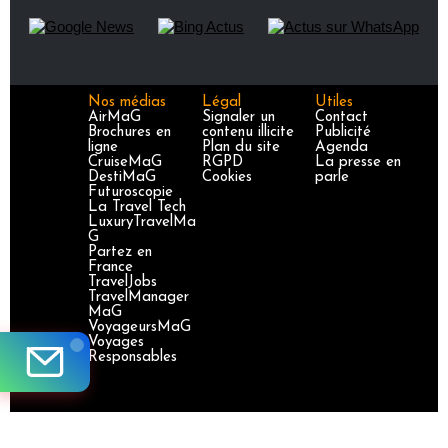
Nos médias
Légal
Utiles
AirMaG
Signaler un
Contact
Brochures en
contenu illicite
Publicité
ligne
Plan du site
Agenda
CruiseMaG
RGPD
La presse en
DestiMaG
Cookies
parle
Futuroscopie
La Travel Tech
LuxuryTravelMa
G
Partez en
France
TravelJobs
TravelManager
MaG
VoyageursMaG
Voyages
Responsables
Site certifié