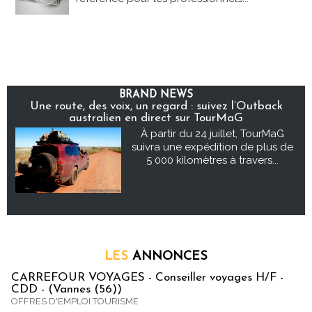
BRAND NEWS
Une route, des voix, un regard : suivez l’Outback
australien en direct sur TourMaG
À partir du 24 juillet, TourMaG
suivra une expédition de plus de
5 000 kilomètres à travers...
LES
ANNONCES
CARREFOUR VOYAGES - Conseiller voyages H/F -
CDD - (Vannes (56))
OFFRES D'EMPLOI TOURISME