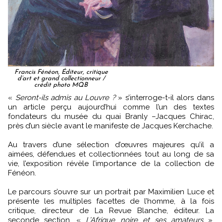
Francis Fénéon, Éditeur, critique
d’art et grand collectionneur /
crédit photo MQB
«
Seront-ils admis au Louvre ?
» s’interroge-t-il alors dans
un article perçu aujourd’hui comme l’un des textes
fondateurs du musée du quai Branly –Jacques Chirac,
près d’un siècle avant le manifeste de Jacques Kerchache.
Au travers d’une sélection d’œuvres majeures qu’il a
aimées, défendues et collectionnées tout au long de sa
vie, l’exposition révèle l’importance de la collection de
Fénéon.
Le parcours s’ouvre sur un portrait par Maximilien Luce et
présente les multiples facettes de l’homme, à la fois
critique, directeur de La Revue Blanche, éditeur. La
seconde section, «
L’Afrique noire et ses amateurs
»,