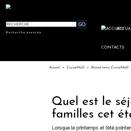
ACTUA
Recherche avancée
CONTACTS
Accueil
>
CruiseMaG
>
Brand news CruiseMaG
IFTM : 
Quel est le séj
familles cet ét
Lorsque le printemps et l’été pointe