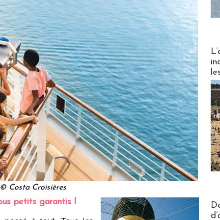
Partez
L’
in
le
© Costa Croisières
us petits garantis !
Actus V
De
d’