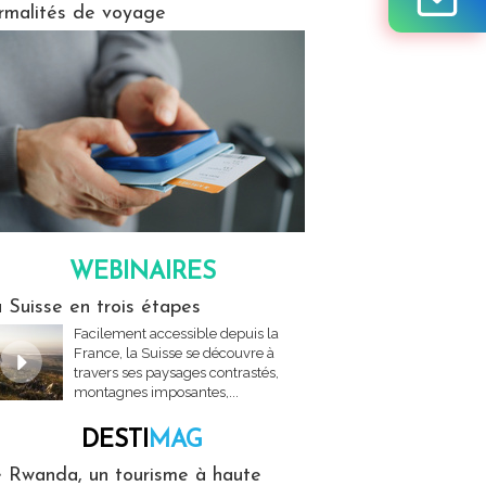
rmalités de voyage
WEBINAIRES
res
 Suisse en trois étapes
Facilement accessible depuis la
France, la Suisse se découvre à
travers ses paysages contrastés,
montagnes imposantes,...
DESTI
MAG
MAG
 Rwanda, un tourisme à haute