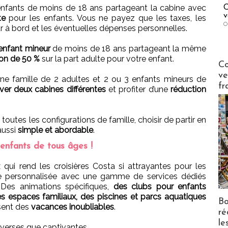
nfants de moins de 18 ans partageant la cabine avec
C
v
te
pour les enfants. Vous ne payez que les taxes, les
O
our à bord et les éventuelles dépenses personnelles.
enfant mineur
de moins de 18 ans partageant la même
ion de 50 %
sur la part adulte pour votre enfant.
Publi-n
Co
ve
ne famille de 2 adultes et 2 ou 3 enfants mineurs de
fr
ver deux cabines différentes
et profiter d’une
réduction
 toutes les configurations de famille, choisir de partir en
aussi
simple et abordable
.
 enfants de tous âges !
 qui rend les croisières Costa si attrayantes pour les
nce personnalisée avec une gamme de services dédiés
. Des animations spécifiques,
des clubs pour enfants
s espaces familiaux, des piscines et parcs aquatiques
Bo
ssent des
vacances inoubliables
.
ré
le
iverses que captivantes.