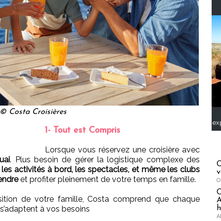
© Costa Croisières
ex
1- Tout est Compris
Lorsque vous réservez une croisière avec
uai
. Plus besoin de gérer la logistique complexe des
C
, les activités à bord, les spectacles, et même les clubs
v
endre
et profiter pleinement de votre temps en famille.
O
sition de votre famille, Costa comprend que chaque
A
 s’adaptent à vos besoins
h
A