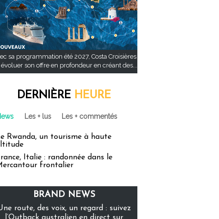
ec sa programmation été 2027, Costa Croisières
t évoluer son offre en profondeur en créant des...
DERNIÈRE
HEURE
News
Les + lus
Les + commentés
e Rwanda, un tourisme à haute
ltitude
rance, Italie : randonnée dans le
ercantour frontalier
BRAND NEWS
Une route, des voix, un regard : suivez
l’Outback australien en direct sur