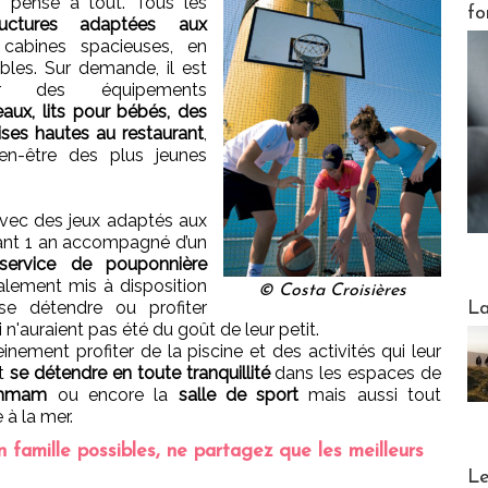
i pensé à tout. Tous les
fo
structures adaptées aux
cabines spacieuses, en
bles. Sur demande, il est
nir des équipements
aux, lits pour bébés, des
ises hautes au restaurant
,
ien-être des plus jeunes
vec des jeux adaptés aux
vant 1 an accompagné d’un
service de pouponnière
lement mis à disposition
© Costa Croisières
Webinai
e détendre ou profiter
La
 n'auraient pas été du goût de leur petit.
einement profiter de la piscine et des activités qui leur
nt
se détendre en toute tranquillité
dans les espaces de
ammam
ou encore la
salle de sport
mais aussi tout
 à la mer.
n famille possibles, ne partagez que les meilleurs
DESTI
Le