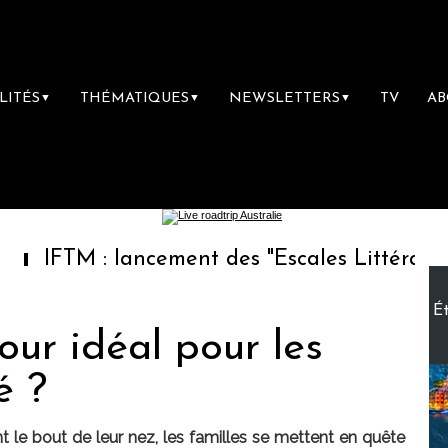
LITÉS
THÉMATIQUES
NEWSLETTERS
TV
A
▼
▼
▼
lancement des "Escales Littéraires", la premi
Ét
our idéal pour les
é ?
nt le bout de leur nez, les familles se mettent en quête