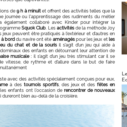
tions de
9 h à minuit
et offrent des activités telles que la
ne journée ou l'apprentissage des rudiments du métier
a également collaboré avec Kinder pour intégrer la
programme
Squok Club
. Les
activités
de la méthode Joy
s jeux peuvent être pratiqués à l’extérieur et d’autres en
 à bord
du navire ont été
aménagés
pour les jeux et
les
jeu du chat et de la souris
il s’agit d’un jeu qui aide à
dominaux des enfants en détournant leur attention de
haise musicale
: il s’agit d’un jeu très stimulant car il se
 vitesse, de rythme et d’allure dans le but de faire
simultanément
Distribu
Le
ste avec des activités spécialement conçues pour eux,
Ed
game
à des
tournois sportifs
, des jeux et des
fêtes en
, les enfants ont l'occasion de
rencontrer de nouveaux
 dureront bien au-delà de la croisière.