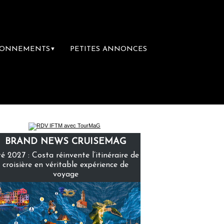
BONNEMENTS
PETITES ANNONCES
▼
ère librairie du voyage
Le groupe Sainte-C
BRAND NEWS CRUISEMAG
é 2027 : Costa réinvente l’itinéraire de
croisière en véritable expérience de
voyage