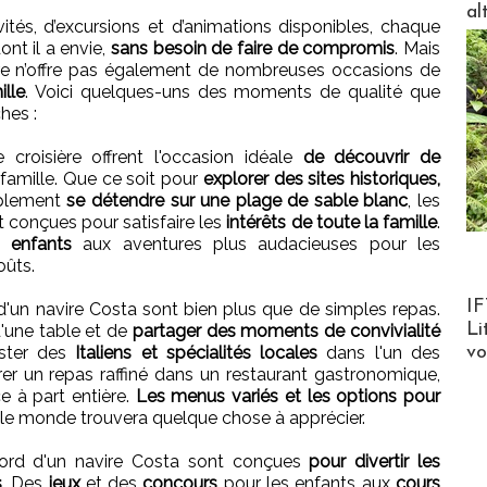
al
ités, d’excursions et d’animations disponibles, chaque
nt il a envie,
sans besoin de faire de compromis
. Mais
ière n’offre pas également de nombreuses occasions de
lle
. Voici quelques-uns des moments de qualité que
hes :
 croisière offrent l'occasion idéale
de découvrir de
famille. Que ce soit pour
explorer des sites historiques,
plement
se détendre sur une plage de sable blanc
, les
 conçues pour satisfaire les
intérêts de toute la famille
.
 enfants
aux aventures plus audacieuses pour les
oûts.
Product
IF
d'un navire Costa sont bien plus que de simples repas.
Li
d'une table et de
partager des moments de convivialité
v
uster des
Italiens et spécialités locales
dans l'un des
er un repas raffiné dans un restaurant gastronomique,
e à part entière.
Les menus variés et les options pour
 le monde trouvera quelque chose à apprécier.
bord d'un navire Costa sont conçues
pour divertir les
s
. Des
jeux
et des
concours
pour les enfants aux
cours