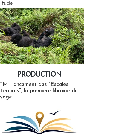
titude
PRODUCTION
ion
TM : lancement des "Escales
ttéraires", la première librairie du
oyage