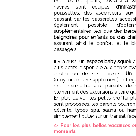
Pour les tout-petits, Costa a auss
navires sont équipés
d'infra
poussettes
, des ascenseurs aux 
passant par les passerelles accessi
également possible d'obte
supplémentaires tels que des
berce
baignoires pour enfants ou des cha
assurant ainsi le confort et le b
passagers.
Il y a aussi un
espace baby squok
a
plus petits, disponible aux bébés a
adulte ou de ses parents.
Un 
(moyennant un supplément) est éga
pour permettre aux parents de s
pleinement des excursions à terre qui
En plus de voir les petits profiter pl
sont proposées, les parents pourro
détente,
types spa, sauna ou h
simplement buller sur un transat face
4- Pour les plus belles vacances e
moments