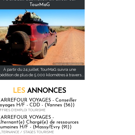
TourMaG
À partir du 24 juillet, TourMaG suivra une
pédition de plus de 5 000 kilomètres à travers...
LES
ANNONCES
ARREFOUR VOYAGES - Conseiller
oyages H/F - CDD - (Vannes (56))
FFRES D'EMPLOI TOURISME
CARREFOUR VOYAGES -
lternant(e) Chargé(e) de ressources
umaines H/F - (Massy/Evry (91))
LTERNANCE / STAGES TOURISME