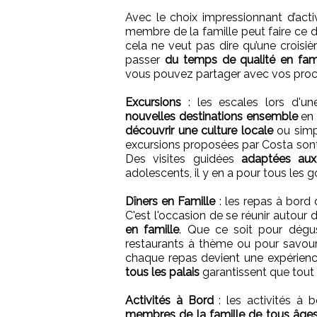
Avec le choix impressionnant d’activ
membre de la famille peut faire ce do
cela ne veut pas dire qu’une crois
passer
du temps de qualité en fami
vous pouvez partager avec vos proc
Excursions
: les escales lors d'une
nouvelles destinations ensemble
en 
découvrir une culture locale
ou sim
excursions proposées par Costa sont
Des visites guidées
adaptées aux
adolescents, il y en a pour tous les g
Dîners en Famille
: les repas à bord 
C'est l'occasion de se réunir autour 
en famille
. Que ce soit pour dég
restaurants à thème ou pour savour
chaque repas devient une expérienc
tous les palais
garantissent que tout
Activités à Bord
: les activités à 
membres de la famille de tous âge