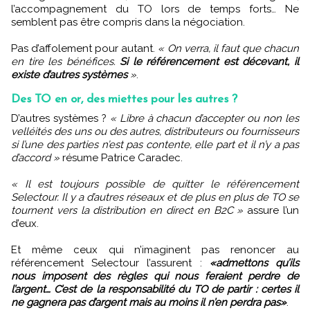
l’accompagnement du TO lors de temps forts… Ne
semblent pas être compris dans la négociation.
Pas d’affolement pour autant.
« On verra, il faut que chacun
en tire les bénéfices.
Si le référencement est décevant, il
existe d’autres systèmes
»
.
Des TO en or, des miettes pour les autres ?
D’autres systèmes ?
« Libre à chacun d’accepter ou non les
velléités des uns ou des autres, distributeurs ou fournisseurs
si l’une des parties n’est pas contente, elle part et il n’y a pas
d’accord »
résume Patrice Caradec.
« Il est toujours possible de quitter le référencement
Selectour. Il y a d’autres réseaux et de plus en plus de TO se
tournent vers la distribution en direct en B2C »
assure l’un
d’eux.
Et même ceux qui n’imaginent pas renoncer au
référencement Selectour l’assurent :
«admettons qu’ils
nous imposent des règles qui nous feraient perdre de
l’argent… C’est de la responsabilité du TO de partir : certes il
ne gagnera pas d’argent mais au moins il n’en perdra pas»
.