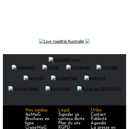
Nos médias
Légal
Utiles
AirMaG
Signaler un
Contact
Brochures en
contenu illicite
Publicité
ligne
Plan du site
Agenda
CruiseMaG
RGPD
La presse en