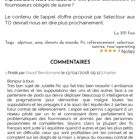
fournisseurs obligés de suivre ?
Le contenu de l’appel d’offre proposé par Selectour aux
TO devrait nous en dire plus prochainement.
Lu 3171 fois
Tags
:
alpitour
,
asia
,
climats du monde
,
fti
,
référencement
,
selectour
,
sunrise
,
tour-operating
Notez
COMMENTAIRES
1.
Posté par
Raouf Benslimane
le 13/04/2018 09:12
|
Alerter
Bonjour à tous
Trés bon sujet de Juliette Pic qui fait très bien ressortir l ambiance
les craintes et les supputations des uns et des autres face à ce
partenaire de poids qui devra déployer beaucoup d intelligence et
de pragmatisme pour démontrer que malgré toutes les
supputations et les préjugés il a le souci de l équité des 2 parties au
futur contrat de réferencement...l espoir est permis s agissant d un
réseau piloté par un to et connaissant donc parfaitement les
problématiques des fournisseurs...et animés par des personnes
passionnées et compétentes. Soyons clairs la plupart des To
français sont juste à l equilibre quand d autres et pas les plus petits
sont en difficulté...ceux qui sont profitables ont les connait et se
comptent sur les doigts de la main. L enjeux du nouveau contrat de