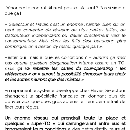
Dénoncer le contrat s’il n’est pas satisfaisant ? Pas si simple
que ça !
« Selectour et Havas, c’est un énorme marché. Bien sur on
peut se contenter de réseaux de plus petites tailles, de
distributeurs indépendants ou d’aller directement vers le
consommateur. Mais dans les faits c’est beaucoup plus
compliqué, on a besoin d’y rester, quelque part »
.
Rester oui, mais à quelles conditions ?
« Sunrise ça n’est
pas qu’une question d’organisation interne
assure un TO,
mais
ça va rebattre les cartes du tour-operating : les
référencés « or » auront la possibilité d’imposer leurs choix
et les autres n’auront que des miettes
»
.
En reprenant le système développé chez Havas, Selectour
changerait la spécificité française en donnant plus de
pouvoir aux quelques gros acteurs, et leur permettrait de
fixer leurs règles.
Un énorme réseau qui prendrait toute la place et
quelques « super-TO » qui s’arrangeraient entre eux et
imposeraient leurs conditions
à des petits distributeurs et