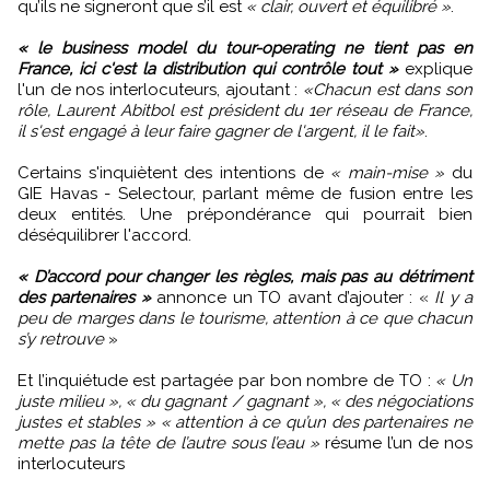
qu’ils ne signeront que s’il est
« clair, ouvert et équilibré »
.
« le business model du tour-operating ne tient pas en
France, ici c'est la distribution qui contrôle tout »
explique
l'un de nos interlocuteurs, ajoutant :
«Chacun est dans son
rôle, Laurent Abitbol est président du 1er réseau de France,
il s'est engagé à leur faire gagner de l'argent, il le fait»
.
Certains s'inquiètent des intentions de
« main-mise »
du
GIE Havas - Selectour, parlant même de fusion entre les
deux entités. Une prépondérance qui pourrait bien
déséquilibrer l'accord.
« D’accord pour changer les règles, mais pas au détriment
des partenaires »
annonce un TO avant d’ajouter : «
Il y a
peu de marges dans le tourisme, attention à ce que chacun
s’y retrouve
»
Et l’inquiétude est partagée par bon nombre de TO :
« Un
juste milieu », « du gagnant / gagnant », « des négociations
justes et stables » « attention à ce qu’un des partenaires ne
mette pas la tête de l’autre sous l’eau »
résume l’un de nos
interlocuteurs