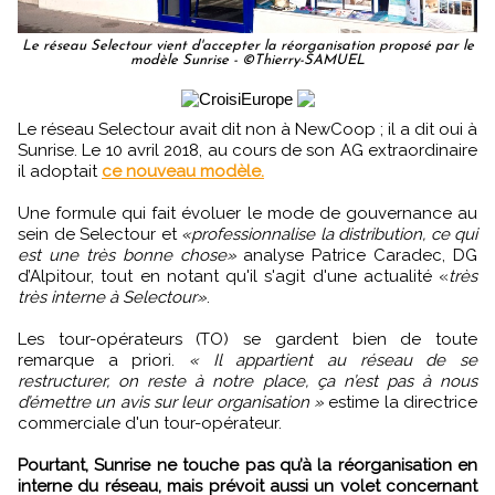
Le réseau Selectour vient d'accepter la réorganisation proposé par le
modèle Sunrise - ©Thierry-SAMUEL
Le réseau Selectour avait dit non à NewCoop ; il a dit oui à
Sunrise. Le 10 avril 2018, au cours de son AG extraordinaire
il adoptait
ce nouveau modèle.
Une formule qui fait évoluer le mode de gouvernance au
sein de Selectour et
«professionnalise la distribution, ce qui
est une très bonne chose»
analyse Patrice Caradec, DG
d’Alpitour, tout en notant qu'il s'agit d'une actualité «
très
très interne à Selectour»
.
Les tour-opérateurs (TO) se gardent bien de toute
remarque a priori.
« Il appartient au réseau de se
restructurer, on reste à notre place, ça n’est pas à nous
d’émettre un avis sur leur organisation »
estime la directrice
commerciale d'un tour-opérateur.
Pourtant, Sunrise ne touche pas qu’à la réorganisation en
interne du réseau, mais prévoit aussi un volet concernant