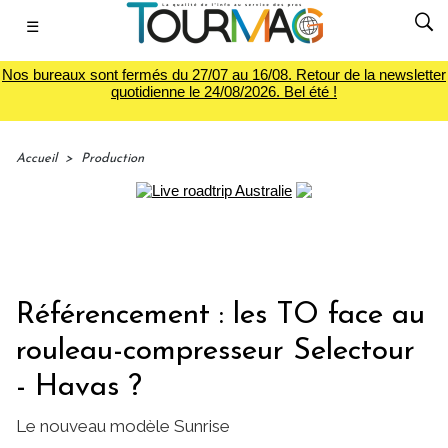
☰
Nos bureaux sont fermés du 27/07 au 16/08. Retour de la newsletter
quotidienne le 24/08/2026. Bel été !
Accueil
>
Production
Référencement : les TO face au
rouleau-compresseur Selectour
- Havas ?
Le nouveau modèle Sunrise