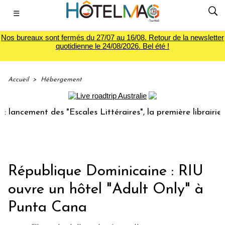
☰
Nos bureaux sont fermés du 27/07 au 16/08. Retour de la newsletter
quotidienne le 24/08/2026. Bel été !
Accueil
>
Hébergement
cement des "Escales Littéraires", la première librairie du 
République Dominicaine : RIU
ouvre un hôtel "Adult Only" à
Punta Cana