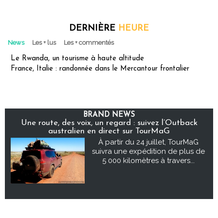
DERNIÈRE
HEURE
News
Les + lus
Les + commentés
Le Rwanda, un tourisme à haute altitude
France, Italie : randonnée dans le Mercantour frontalier
BRAND NEWS
Une route, des voix, un regard : suivez l’Outback
australien en direct sur TourMaG
À partir du 24 juillet, TourMaG
suivra une expédition de plus de
5 000 kilomètres à travers...