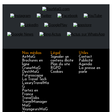
Nos médias
Légal
Utiles
AirMaG
Signaler un
Contact
Brochures en
contenu illicite
Publicité
ligne
Plan du site
Agenda
CruiseMaG
RGPD
La presse en
DestiMaG
Cookies
parle
Futuroscopie
La Travel Tech
LuxuryTravelMa
G
Partez en
France
TravelJobs
TravelManager
MaG
VoyageursMaG