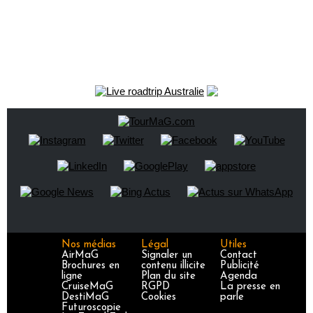
Nos médias
Légal
Utiles
AirMaG
Signaler un
Contact
Brochures en
contenu illicite
Publicité
ligne
Plan du site
Agenda
CruiseMaG
RGPD
La presse en
DestiMaG
Cookies
parle
Futuroscopie