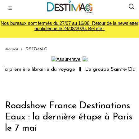
☰
Nos bureaux sont fermés du 27/07 au 16/08. Retour de la newsletter
quotidienne le 24/08/2026. Bel été !
Accueil
>
DESTIMAG
la première librairie du voyage
Le groupe Sainte-Claire
Roadshow France Destinations
Eaux : la dernière étape à Paris
le 7 mai