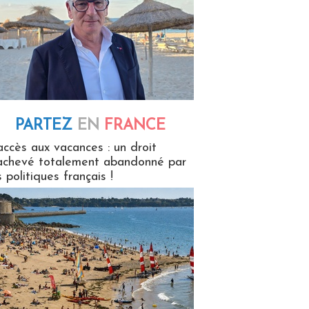
PARTEZ
EN
FRANCE
 en France
accès aux vacances : un droit
achevé totalement abandonné par
s politiques français !