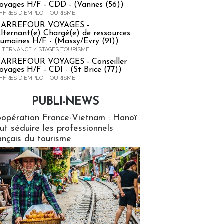
oyages H/F - CDD - (Vannes (56))
FFRES D'EMPLOI TOURISME
CARREFOUR VOYAGES -
lternant(e) Chargé(e) de ressources
umaines H/F - (Massy/Evry (91))
LTERNANCE / STAGES TOURISME
ARREFOUR VOYAGES - Conseiller
oyages H/F - CDI - (St Brice (77))
FFRES D'EMPLOI TOURISME
PUBLI-NEWS
ews
opération France-Vietnam : Hanoï
ut séduire les professionnels
ançais du tourisme