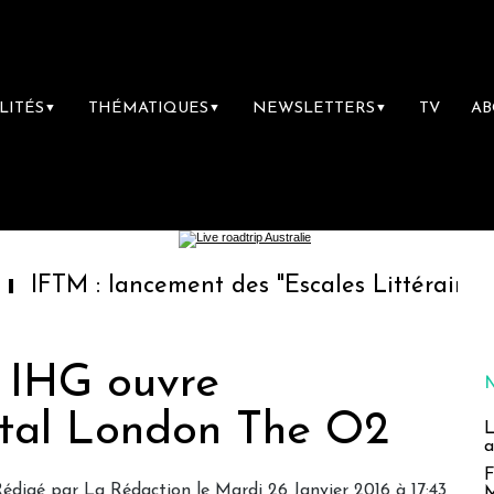
LITÉS
THÉMATIQUES
NEWSLETTERS
TV
A
▼
▼
▼
 lancement des "Escales Littéraires", la premi
 IHG ouvre
ental London The O2
L
a
F
Rédigé par
La Rédaction
le Mardi 26 Janvier 2016 à 17:43
M