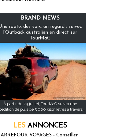
BRAND NEWS
Une route, des voix, un regard : suivez
l’Outback australien en direct sur
TourMaG
À partir du 24 juillet, TourMaG suivra une
pédition de plus de 5 000 kilomètres à travers...
LES
ANNONCES
ARREFOUR VOYAGES - Conseiller