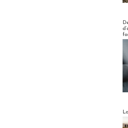
Actus V
De
d’
fo
Webinai
La