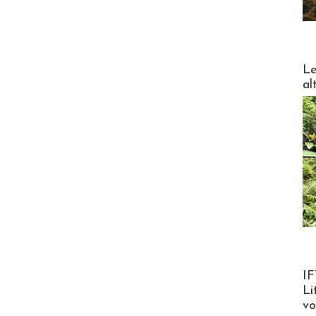
DESTI
Le
al
Product
IF
Li
v