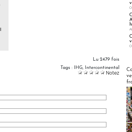
v
a
O
A
h
l
A
C
v
O
Lu 2479 fois
Publi-n
Tags
:
IHG
,
Intercontinental
Co
Notez
ve
fr