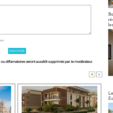
Bo
ré
le
res
x ou diffamatoires seront aussitôt supprimés par le modérateur.
<
>
Distribu
Le
Ed