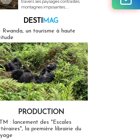
travers ses paysages contrastés,
montagnes imposantes,...
DESTI
MAG
MAG
 Rwanda, un tourisme à haute
titude
PRODUCTION
ion
TM : lancement des "Escales
ttéraires", la première librairie du
oyage