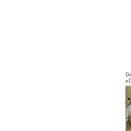
AirMa
Dr
e