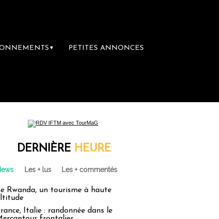
BONNEMENTS
PETITES ANNONCES
▼
ère librairie du voyage
Le groupe Sainte-
DERNIÈRE
HEURE
News
Les + lus
Les + commentés
e Rwanda, un tourisme à haute
ltitude
rance, Italie : randonnée dans le
ercantour frontalier