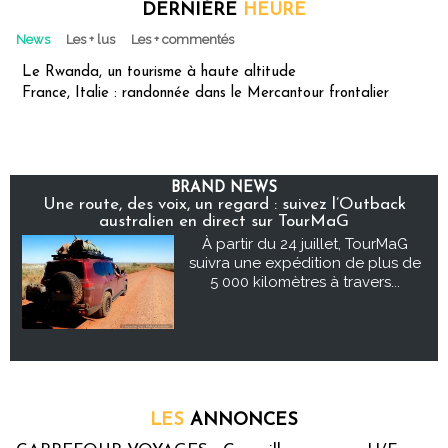
DERNIÈRE
HEURE
News
Les + lus
Les + commentés
Le Rwanda, un tourisme à haute altitude
France, Italie : randonnée dans le Mercantour frontalier
BRAND NEWS
Une route, des voix, un regard : suivez l’Outback
australien en direct sur TourMaG
À partir du 24 juillet, TourMaG
suivra une expédition de plus de
5 000 kilomètres à travers...
LES
ANNONCES