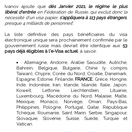
Ivanov ajoute que
dès Janvier 2021, le régime le plus
libéral d'entrée
en Fédération de Russie, qui exclut donc la
nécessité d'un visa papier,
s'appliquera à 113 pays étrangers
,
presque 4 milliards de personnes
".
La liste définitive des pays bénéficiaires du visa
électronique unique sera prochainement confirmée par le
gouvernement russe mais devrait être identique aux
53
pays déjà éligibles à l'e-Visa actuel
, à savoir:
Allemagne, Andorre, Arabie Saoudite, Autriche,
Bahreïn, Belgique, Bulgarie, Chine (y compris
Taiwan), Chypre, Corée du Nord, Croatie, Danemark,
Espagne, Estonie, Finlande,
FRANCE
, Grèce, Hongrie,
Inde, Indonésie, Iran, Irlande, Islande, Italie, Japon,
Koweït, Lettonie, Liechtenstein, Lituanie,
Luxembourg, Macédoine du Nord, Malaisie, Malte,
Mexique, Monaco, Norvège, Oman, Pays-Bas,
Philippines, Pologne, Portugal, Qatar, République
Tchèque, Roumanie, Saint Marin, Serbie, Singapour,
Slovaquie, Slovénie, Suisse, Suède, Turquie et
Vatican.