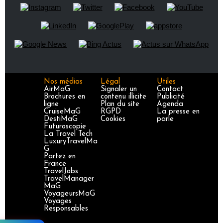
Nos médias
Légal
Utiles
AirMaG
Signaler un
Contact
Brochures en
contenu illicite
Publicité
ligne
Plan du site
Agenda
CruiseMaG
RGPD
La presse en
DestiMaG
Cookies
parle
Futuroscopie
La Travel Tech
LuxuryTravelMa
G
Partez en
France
TravelJobs
TravelManager
MaG
VoyageursMaG
Voyages
Responsables