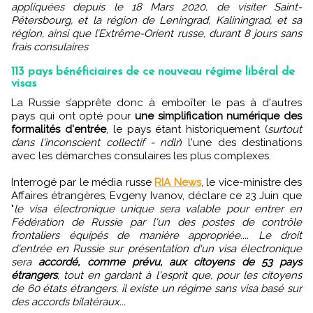
appliquées depuis le 18 Mars 2020, de visiter Saint-
Pétersbourg, et la région de Leningrad, Kaliningrad, et sa
région, ainsi que l’Extrême-Orient russe, durant 8 jours sans
frais consulaires
113 pays bénéficiaires de ce nouveau régime libéral de
visas
La Russie s’apprête donc à emboîter le pas à d'autres
pays qui ont opté pour
une simplification numérique des
formalités d'entrée
, le pays étant historiquement (
surtout
dans l'inconscient collectif - ndlr
) l'une des destinations
avec les démarches consulaires les plus complexes.
Interrogé par le média russe
RIA News
, le vice-ministre des
Affaires étrangères, Evgeny Ivanov, déclare ce 23 Juin que
"
le visa électronique unique sera valable pour entrer en
Fédération de Russie par l'un des postes de contrôle
frontaliers équipés de manière appropriée.... Le droit
d'entrée en Russie sur présentation d'un visa électronique
sera
accordé, comme prévu, aux citoyens de 53 pays
étrangers
, tout en gardant à l'esprit que, pour les citoyens
de 60 états étrangers, il existe un régime sans visa basé sur
des accords bilatéraux...