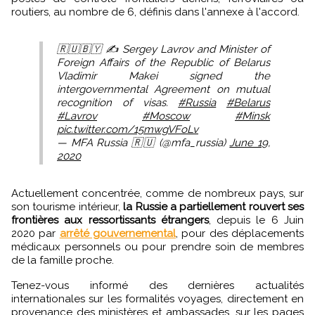
routiers, au nombre de 6, définis dans l'annexe à l'accord.
🇷🇺🇧🇾 ✍ Sergey Lavrov and Minister of
Foreign Affairs of the Republic of Belarus
Vladimir Makei signed the
intergovernmental Agreement on mutual
recognition of visas.
#Russia
#Belarus
#Lavrov
#Moscow
#Minsk
pic.twitter.com/15mwgVFoLv
— MFA Russia 🇷🇺 (@mfa_russia)
June 19,
2020
Actuellement concentrée, comme de nombreux pays, sur
son tourisme intérieur,
la Russie a partiellement rouvert ses
frontières aux ressortissants étrangers
, depuis le 6 Juin
2020 par
arrêté gouvernemental
, pour des déplacements
médicaux personnels ou pour prendre soin de membres
de la famille proche.
Tenez-vous informé des dernières actualités
internationales sur les formalités voyages, directement en
provenance des ministères et ambassades, sur les pages