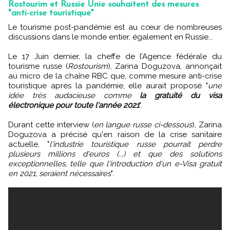
Rostourim et Russie Unie souhaitent des mesures
"anti-crise touristique"
Le tourisme post-pandémie est au cœur de nombreuses
discussions dans le monde entier, également en Russie...
Le 17 Juin dernier, la cheffe de l’Agence fédérale du
tourisme russe (
Rostourism
), Zarina Doguzova, annonçait
au micro de la chaîne RBC que, comme mesure anti-crise
touristique après la pandémie, elle aurait proposé "
une
idée très audacieuse comme
la gratuité du visa
électronique pour toute l'année 2021
".
Durant cette interview (
en langue russe ci-dessous
), Zarina
Doguzova a précisé qu'en raison de la crise sanitaire
actuelle, "
l'industrie touristique russe pourrait perdre
plusieurs millions d'euros (...) et que des solutions
exceptionnelles, telle que l'introduction d'un e-Visa gratuit
en 2021, seraient nécessaires
".