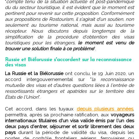
"
compte tenu de la situation actuelle et post-pandémique
du du secteur touristique, il est évident que le moment est
pertinent pour revenir sur cette proposition. Conformément
aux propositions de Rostourism, il s'agirait d'un soutien, non
seulement au tourisme national, mais aussi au tourisme
récepteur. Nous discutons depuis longtemps de la
simplification de la procédure d'obtention des visas
touristiques pour les étrangers,
le moment est venu de
trouver une solution finale à ce problème
".
Russie et Biélorussie s'accordent sur la reconnaissance
des visas
La Russie et la Biélorussie
ont conclu, le 19 Juin 2020, un
accord intergouvernemental sur "
la reconnaissance
mutuelle des visas et d'autres questions liées à l'entrée de
ressortissants étrangers et apatrides sur le territoire des
États de l'Union
".
Cet accord, dans les tuyaux
depuis plusieurs années
,
permettra, après sa prochaine ratification, aux
voyageurs
internationaux titulaires d'un visa valide émis par l'un des
deux pays d'entrer, séjourner et sortir librement des deux
pays
durant la période de validité du visa, depuis les
postes de contrôle frontaliers aériens, ferroviaires ou