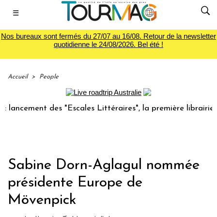
☰
Nos bureaux sont fermés du 27/07 au 16/08. Retour de la newsletter
quotidienne le 24/08/2026. Bel été !
Accueil
>
People
ncement des "Escales Littéraires", la première librairie du 
Sabine Dorn-Aglagul nommée
présidente Europe de
Mövenpick