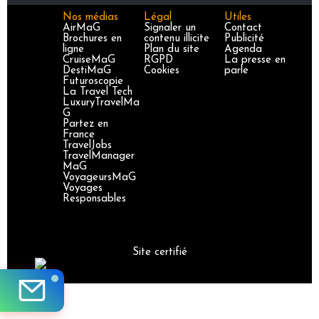
Nos médias
Légal
Utiles
AirMaG
Signaler un
Contact
Brochures en
contenu illicite
Publicité
ligne
Plan du site
Agenda
CruiseMaG
RGPD
La presse en
DestiMaG
Cookies
parle
Futuroscopie
La Travel Tech
LuxuryTravelMa
G
Partez en
France
TravelJobs
TravelManager
MaG
VoyageursMaG
Voyages
Responsables
Site certifié