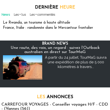
DERNIÈRE
HEURE
News
Les + lus
Les + commentés
Le Rwanda, un tourisme à haute altitude
France, Italie : randonnée dans le Mercantour frontalier
BRAND NEWS
Une route, des voix, un regard : suivez l’Outback
australien en direct sur TourMaG
À partir du 24 juillet, TourMaG suivra
une expédition de plus de 5 000
kilomètres à travers...
LES
ANNONCES
CARREFOUR VOYAGES - Conseiller voyages H/F - CDD
- (Vannes (56))