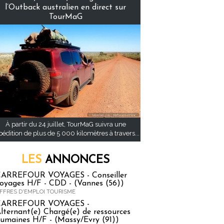
l’Outback australien en direct sur
TourMaG
À partir du 24 juillet, TourMaG suivra une
pédition de plus de 5 000 kilomètres à travers...
LES
ANNONCES
ARREFOUR VOYAGES - Conseiller
oyages H/F - CDD - (Vannes (56))
FFRES D'EMPLOI TOURISME
CARREFOUR VOYAGES -
lternant(e) Chargé(e) de ressources
umaines H/F - (Massy/Evry (91))