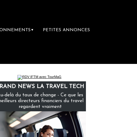
BONNEMENTS
PETITES ANNONCES
▼
ère librairie du voyage
Le groupe Sainte-
RAND NEWS LA TRAVEL TECH
u-delà du taux de change - Ce que les
eilleurs directeurs financiers du travel
regardent vraiment