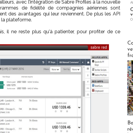
illeurs, avec l’intégration de Sabre Profiles à la nouvelle
A
rammes de fidélité de compagnies aériennes sont
C
ent des avantages qui leur reviennent. De plus les API
v
 la plateforme.
O
, il ne reste plus qu'à patienter, pour profiter de ce
Publi-n
Co
ve
fr
Bo
ré