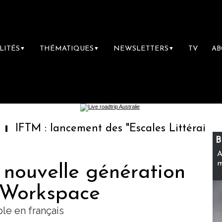
LITÉS
THÉMATIQUES
NEWSLETTERS
TV
A
▼
▼
▼
 lancement des "Escales Littéraires", la premi
B
A
m
 nouvelle génération
 Workspace
ble en français