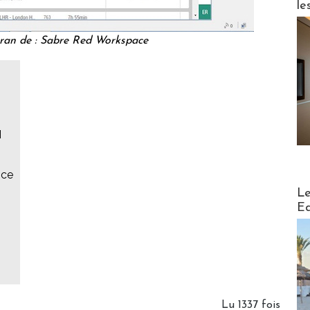
le
ran de : Sabre Red Workspace
M
nce
Distribu
Le
Ed
Lu 1337 fois