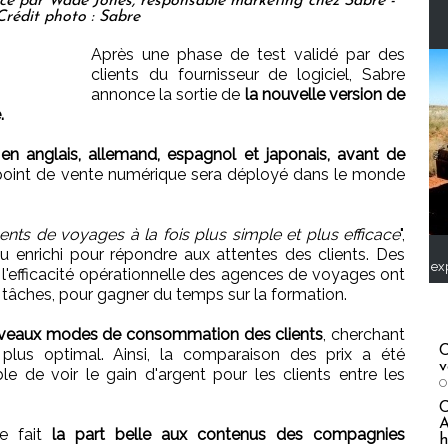
e par Wade Jones, responsable marketing chez Sabre -
Crédit photo : Sabre
Après une phase de test validé par des
clients du fournisseur de logiciel, Sabre
annonce la sortie de
la nouvelle version de
.
n anglais, allemand, espagnol et japonais, avant de
 point de vente numérique sera déployé dans le monde
gents de voyages à la fois plus simple et plus efficace
",
enrichi pour répondre aux attentes des clients. Des
ex
t l'efficacité opérationnelle des agences de voyages ont
s tâches, pour gagner du temps sur la formation.
veaux modes de consommation des clients
, cherchant
C
 le plus optimal. Ainsi, la comparaison des prix a été
v
le de voir le gain d'argent pour les clients entre les
O
A
e fait
la part belle aux contenus des compagnies
h