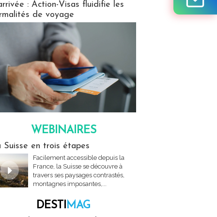
arrivée : Action-Visas fluidifie les
rmalités de voyage
WEBINAIRES
res
 Suisse en trois étapes
Facilement accessible depuis la
France, la Suisse se découvre à
travers ses paysages contrastés,
montagnes imposantes,...
DESTI
MAG
MAG