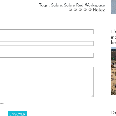
Tags
:
Sabre
,
Sabre Red Workspace
Notez
Partez
L’
in
le
res
Actus V
De