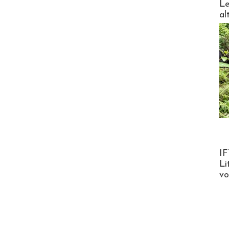
Le
al
Product
IF
Li
v