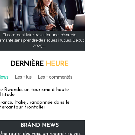
Et comment faire travailler une trésorerie
rmante sans prendre de risques inutiles. Début
2025,...
DERNIÈRE
HEURE
News
Les + lus
Les + commentés
e Rwanda, un tourisme à haute
ltitude
rance, Italie : randonnée dans le
ercantour frontalier
BRAND NEWS
Une route, des voix, un regard : suivez