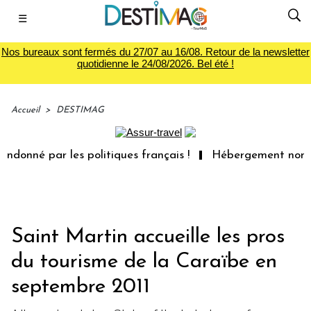
☰
Nos bureaux sont fermés du 27/07 au 16/08. Retour de la newsletter
quotidienne le 24/08/2026. Bel été !
Accueil
>
DESTIMAG
donné par les politiques français !
Hébergement non conf
Saint Martin accueille les pros
du tourisme de la Caraïbe en
septembre 2011