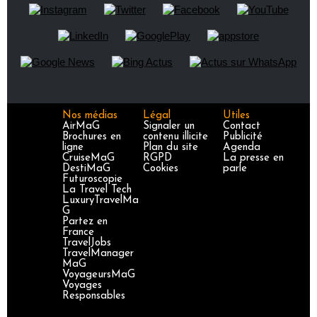
Nos médias
Légal
Utiles
AirMaG
Signaler un
Contact
Brochures en
contenu illicite
Publicité
ligne
Plan du site
Agenda
CruiseMaG
RGPD
La presse en
DestiMaG
Cookies
parle
Futuroscopie
La Travel Tech
LuxuryTravelMa
G
Partez en
France
TravelJobs
TravelManager
MaG
VoyageursMaG
Voyages
Responsables