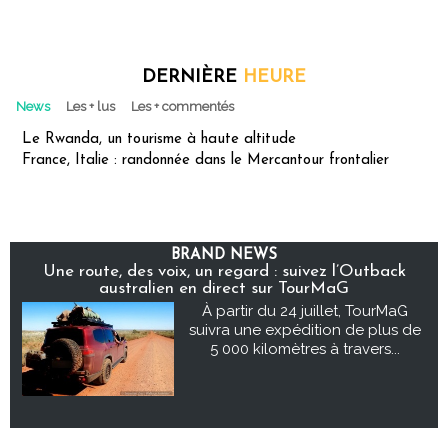
DERNIÈRE
HEURE
News
Les + lus
Les + commentés
Le Rwanda, un tourisme à haute altitude
France, Italie : randonnée dans le Mercantour frontalier
BRAND NEWS
Une route, des voix, un regard : suivez l’Outback
australien en direct sur TourMaG
À partir du 24 juillet, TourMaG
suivra une expédition de plus de
5 000 kilomètres à travers...