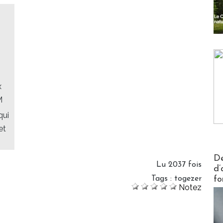
x
M
qui
et
Actus V
De
Lu 2037 fois
d’
Tags
:
togezer
fo
Notez