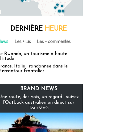
DERNIÈRE
HEURE
News
Les + lus
Les + commentés
e Rwanda, un tourisme à haute
ltitude
rance, Italie : randonnée dans le
ercantour frontalier
BRAND NEWS
Une route, des voix, un regard : suivez
l’Outback australien en direct sur
TourMaG