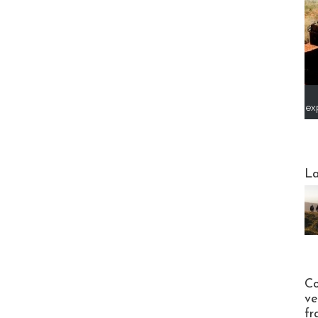
ex
Webinai
La
Publi-n
Co
ve
fr