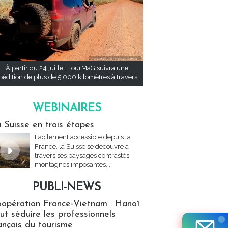
À partir du 24 juillet, TourMaG suivra une
pédition de plus de 5 000 kilomètres à travers...
WEBINAIRES
res
 Suisse en trois étapes
Facilement accessible depuis la
France, la Suisse se découvre à
travers ses paysages contrastés,
montagnes imposantes,...
PUBLI-NEWS
ews
opération France-Vietnam : Hanoï
ut séduire les professionnels
ançais du tourisme