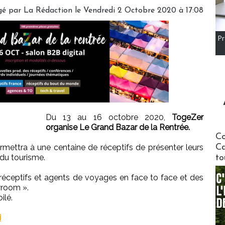
gé par
La Rédaction
le Vendredi 2 Octobre 2020 à 17:08
Pr
Du 13 au 16 octobre 2020,
TogeZer
organise Le Grand Bazar de la Rentrée.
Communi
Co
rmettra à une centaine de réceptifs de présenter leurs
Ca
du tourisme.
to
réceptifs et agents de voyages en face to face et des
room ».
ilé.
i