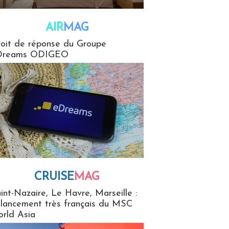
AIR
MAG
G
oit de réponse du Groupe
Dreams ODIGEO
CRUISE
MAG
MaG
int-Nazaire, Le Havre, Marseille :
 lancement très français du MSC
rld Asia