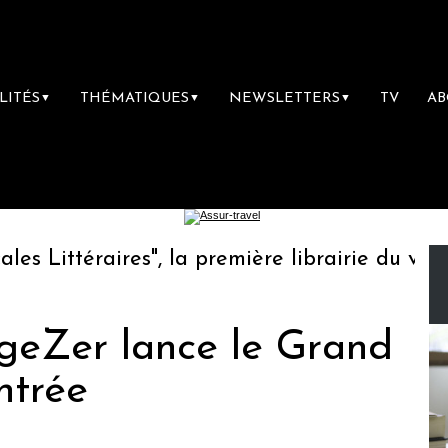
LITÉS
THÉMATIQUES
NEWSLETTERS
TV
A
▼
▼
▼
Littéraires", la première librairie du voyage
ogeZer lance le Grand
ntrée