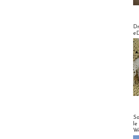
AirMa
Dr
e
Cruise
Sa
le
Wo