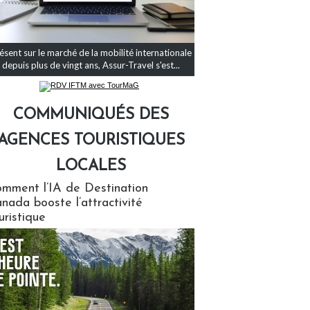
ésent sur le marché de la mobilité internationale
depuis plus de vingt ans, Assur-Travel s'est...
COMMUNIQUÉS DES
AGENCES TOURISTIQUES
LOCALES
qués des agences touristiques locales
mment l’IA de Destination
nada booste l’attractivité
uristique