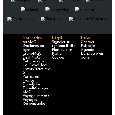
Nos médias
Légal
Utiles
AirMaG
Signaler un
Contact
Brochures en
contenu illicite
Publicité
ligne
Plan du site
Agenda
CruiseMaG
RGPD
La presse en
DestiMaG
Cookies
parle
Futuroscopie
La Travel Tech
LuxuryTravelMa
G
Partez en
France
TravelJobs
TravelManager
MaG
VoyageursMaG
Voyages
Responsables