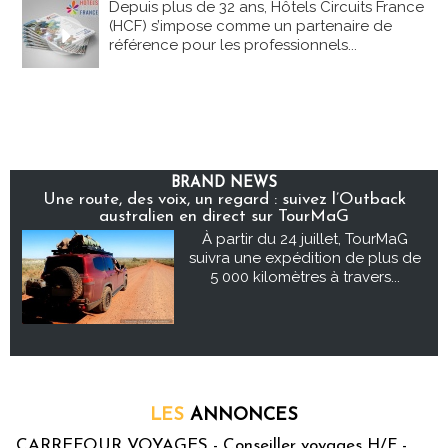
Depuis plus de 32 ans, Hôtels Circuits France
(HCF) s’impose comme un partenaire de
référence pour les professionnels...
BRAND NEWS
Une route, des voix, un regard : suivez l’Outback
australien en direct sur TourMaG
À partir du 24 juillet, TourMaG
suivra une expédition de plus de
5 000 kilomètres à travers...
LES
ANNONCES
CARREFOUR VOYAGES - Conseiller voyages H/F -