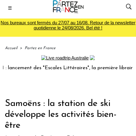
☰
Nos bureaux sont fermés du 27/07 au 16/08. Retour de la newsletter
quotidienne le 24/08/2026. Bel été !
Accueil
>
Partez en France
cement des "Escales Littéraires", la première librairie du v
Samoëns : la station de ski
développe les activités bien-
être