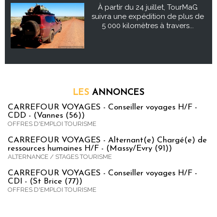
À partir du 24 juillet, TourMaG
suivra une expédition de plus de
5 000 kilomètres à travers...
LES
ANNONCES
CARREFOUR VOYAGES - Conseiller voyages H/F -
CDD - (Vannes (56))
OFFRES D'EMPLOI TOURISME
CARREFOUR VOYAGES - Alternant(e) Chargé(e) de
ressources humaines H/F - (Massy/Evry (91))
ALTERNANCE / STAGES TOURISME
CARREFOUR VOYAGES - Conseiller voyages H/F -
CDI - (St Brice (77))
OFFRES D'EMPLOI TOURISME