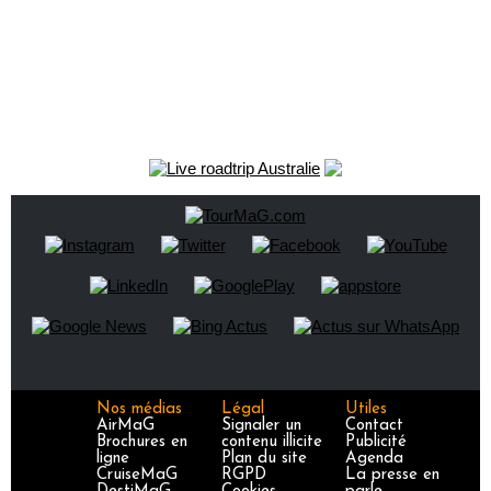
Nos médias
Légal
Utiles
AirMaG
Signaler un
Contact
Brochures en
contenu illicite
Publicité
ligne
Plan du site
Agenda
CruiseMaG
RGPD
La presse en