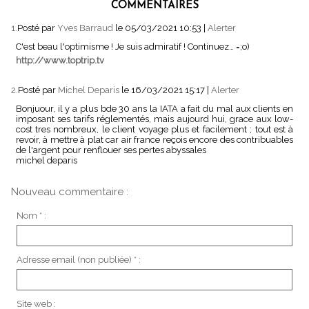
COMMENTAIRES
1.
Posté par
Yves Barraud
le 05/03/2021 10:53
|
Alerter
C'est beau l'optimisme ! Je suis admiratif ! Continuez… =;o)
http://www.toptrip.tv
2.
Posté par
Michel Deparis
le 16/03/2021 15:17
|
Alerter
Bonjuour, il y a plus bde 30 ans la IATA a fait du mal aux clients en
imposant ses tarifs réglementés, mais aujourd hui, grace aux low-
cost tres nombreux, le client voyage plus et facilement ; tout est à
revoir, à mettre à plat car air france reçois encore des contribuables
de l'argent pour renflouer ses pertes abyssales
michel deparis
Nouveau commentaire :
Nom * :
Adresse email (non publiée) * :
Site web :