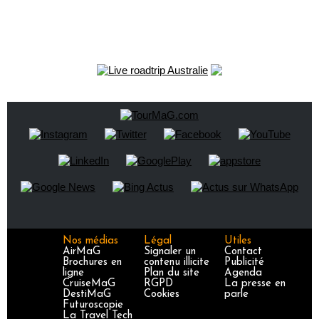
Nos médias
Légal
Utiles
AirMaG
Signaler un
Contact
Brochures en
contenu illicite
Publicité
ligne
Plan du site
Agenda
CruiseMaG
RGPD
La presse en
DestiMaG
Cookies
parle
Futuroscopie
La Travel Tech