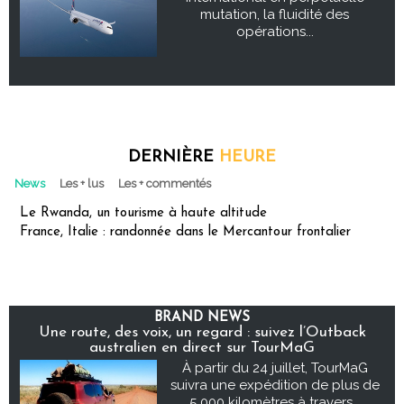
mutation, la fluidité des
opérations...
DERNIÈRE
HEURE
News
Les + lus
Les + commentés
Le Rwanda, un tourisme à haute altitude
France, Italie : randonnée dans le Mercantour frontalier
BRAND NEWS
Une route, des voix, un regard : suivez l’Outback
australien en direct sur TourMaG
À partir du 24 juillet, TourMaG
suivra une expédition de plus de
5 000 kilomètres à travers...