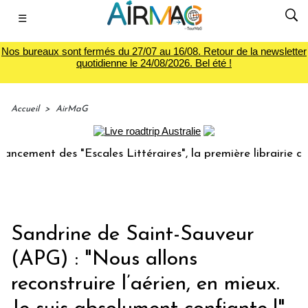
☰
Nos bureaux sont fermés du 27/07 au 16/08. Retour de la newsletter
quotidienne le 24/08/2026. Bel été !
Accueil
>
AirMaG
nt des "Escales Littéraires", la première librairie du voyag
Sandrine de Saint-Sauveur
(APG) : "Nous allons
reconstruire l’aérien, en mieux.