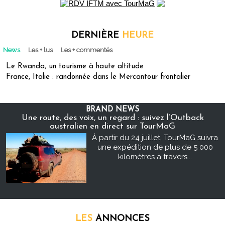
DERNIÈRE
HEURE
News
Les + lus
Les + commentés
Le Rwanda, un tourisme à haute altitude
France, Italie : randonnée dans le Mercantour frontalier
BRAND NEWS
Une route, des voix, un regard : suivez l’Outback
australien en direct sur TourMaG
À partir du 24 juillet, TourMaG suivra
une expédition de plus de 5 000
kilomètres à travers...
LES
ANNONCES