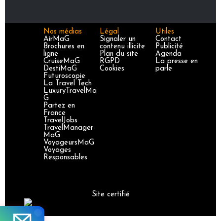
Nos médias
Légal
Utiles
AirMaG
Signaler un
Contact
Brochures en
contenu illicite
Publicité
ligne
Plan du site
Agenda
CruiseMaG
RGPD
La presse en
DestiMaG
Cookies
parle
Futuroscopie
La Travel Tech
LuxuryTravelMa
G
Partez en
France
TravelJobs
TravelManager
MaG
VoyageursMaG
Voyages
Responsables
Site certifié