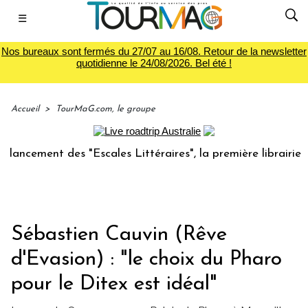
☰
Nos bureaux sont fermés du 27/07 au 16/08. Retour de la newsletter
quotidienne le 24/08/2026. Bel été !
Accueil
>
TourMaG.com, le groupe
ement des "Escales Littéraires", la première librairie du vo
Sébastien Cauvin (Rêve
d'Evasion) : "le choix du Pharo
pour le Ditex est idéal"