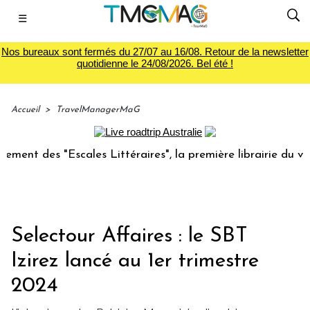
☰
Nos bureaux sont fermés du 27/07 au 16/08. Retour de la newsletter
quotidienne le 24/08/2026. Bel été !
Accueil
>
TravelManagerMaG
s "Escales Littéraires", la première librairie du voyage
Selectour Affaires : le SBT
Izirez lancé au 1er trimestre
2024