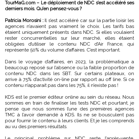
TourMaG.com – Le déploiement de NDC s’est accéléré ses
derniers mois. Qu’en pensez-vous ?
Patricia Morosini :
Il s’est accéléré car sur la partie loisir les
agences n’avaient pas vraiment le choix. Les tarifs bas
étaient uniquement présents dans NDC. Si elles voulaient
rester concurrentielles sur leur marché, elles étaient
obligées d’utiliser le contenu NDC d’Air France, qui
représente 50% du volume d’affaires. C’est important.
Dans le voyage d’affaires, en 2023, la problématique a
beaucoup reposé sur l’absence ou la faible proportion de
contenu NDC dans les SBT. Sur certains plateaux, on
arrive à 75% d’activité on-line par rapport au off line. Si ce
contenu n’apparait pas dans les 75%, il n’existe pas !
KDS est le premier éditeur online au sein du réseau. Nous
sommes en train de finaliser les tests NDC et pourtant, je
pense que nous sommes l’une des premières agences
TMC à l’avoir demandé à KDS. Ils ne se bousculent pas
pour fournir le contenu à leurs clients. Et je les comprends
au vu des premiers résultats.
Le principal problème sur NDC reste l’après-vente,