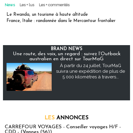
News
Les + lus
Les + commentés
Le Rwanda, un tourisme à haute altitude
France, Italie : randonnée dans le Mercantour frontalier
BRAND NEWS
Une route, des voix, un regard : suivez l’Outback
australien en direct sur TourMaG
À partir du 24 juillet, TourMaG
suivra une expédition de plus de
5 000 kilomètres à travers...
LES
ANNONCES
CARREFOUR VOYAGES - Conseiller voyages H/F -
CDD - (Vannes (56))