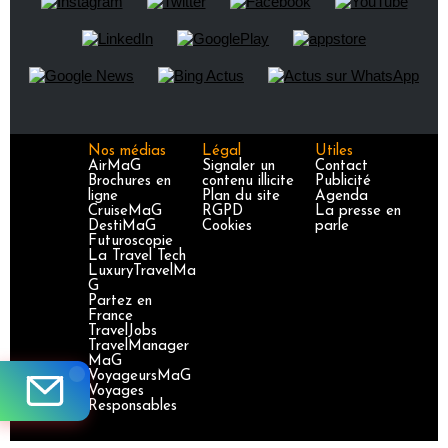
Nos médias
Légal
Utiles
AirMaG
Signaler un
Contact
Brochures en
contenu illicite
Publicité
ligne
Plan du site
Agenda
CruiseMaG
RGPD
La presse en
DestiMaG
Cookies
parle
Futuroscopie
La Travel Tech
LuxuryTravelMa
G
Partez en
France
TravelJobs
TravelManager
MaG
VoyageursMaG
Voyages
Responsables