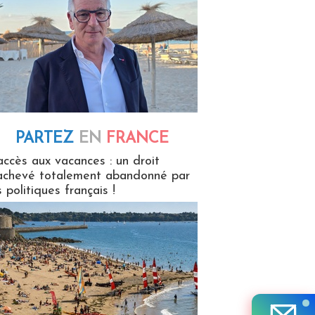
PARTEZ
EN
FRANCE
 en France
accès aux vacances : un droit
achevé totalement abandonné par
s politiques français !