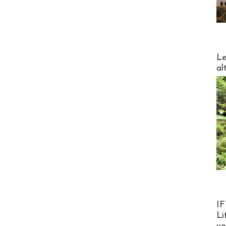
DESTI
Le
al
Product
IF
Li