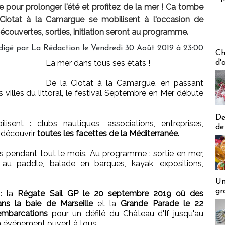
 pour prolonger l'été et profitez de la mer ! Ca tombe
a Ciotat à la Camargue se mobilisent à l'occasion de
couvertes, sorties, initiation seront au programme.
digé par
La Rédaction
le Vendredi 30 Août 2019 à 23:00
Les off
Ch
La mer dans tous ses états !
d'
De la Ciotat à la Camargue, en passant
s villes du littoral, le festival Septembre en Mer débute
De
isent : clubs nautiques, associations, entreprises,
de
e découvrir
toutes les facettes de la Méditerranée.
s pendant tout le mois. Au programme : sortie en mer,
e au paddle, balade en barques, kayak, expositions,
Un
gr
 : la
Régate Sail GP le 20 septembre 2019 où des
ans la baie de Marseille
et la
Grande Parade le 22
embarcations
pour un défilé du Château d'If jusqu'au
n événement ouvert à tous.