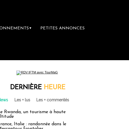
BONNEMENTS
PETITES ANNONCES
▼
remière librairie du voyage
Le groupe Sai
DERNIÈRE
HEURE
News
Les + lus
Les + commentés
e Rwanda, un tourisme à haute
ltitude
rance, Italie : randonnée dans le
ercantour frontalier