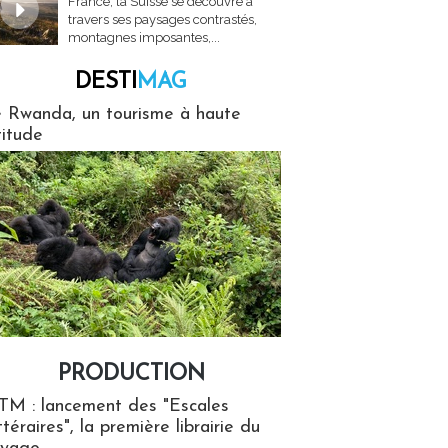
France, la Suisse se découvre à
travers ses paysages contrastés,
montagnes imposantes,...
DESTI
MAG
MAG
 Rwanda, un tourisme à haute
titude
PRODUCTION
ion
TM : lancement des "Escales
ttéraires", la première librairie du