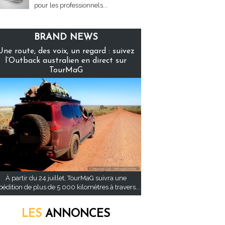
pour les professionnels...
BRAND NEWS
Une route, des voix, un regard : suivez
l’Outback australien en direct sur
TourMaG
À partir du 24 juillet, TourMaG suivra une
pédition de plus de 5 000 kilomètres à travers...
LES
ANNONCES