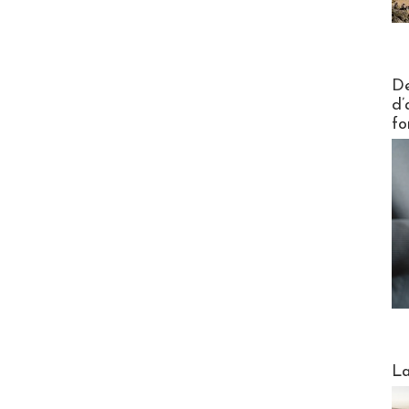
Actus V
De
d’
fo
Webinai
La