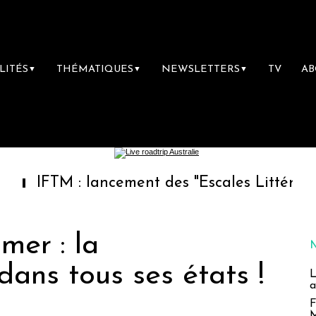
LITÉS
THÉMATIQUES
NEWSLETTERS
TV
A
▼
▼
▼
TM : lancement des "Escales Littéraires", la p
mer : la
ans tous ses états !
L
a
F
M