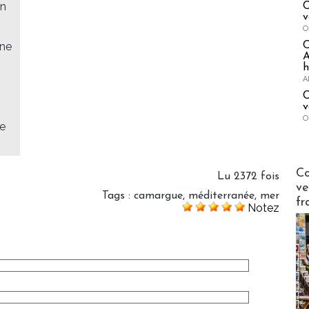
en
C
v
O
ône
A
h
A
C
v
O
de
Publi-n
Co
Lu 2372 fois
ve
Tags
:
camargue
,
méditerranée
,
mer
fr
Notez