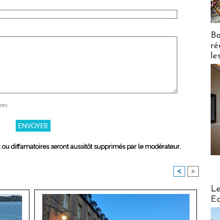
Bo
ré
le
res
x ou diffamatoires seront aussitôt supprimés par le modérateur.
<
>
Distribu
Le
Ed