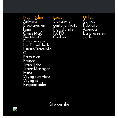
Nos médias
Légal
Utiles
AirMaG
Signaler un
Contact
Brochures en
contenu illicite
Publicité
ligne
Plan du site
Agenda
CruiseMaG
RGPD
La presse en
DestiMaG
Cookies
parle
Futuroscopie
La Travel Tech
LuxuryTravelMa
G
Partez en
France
TravelJobs
TravelManager
MaG
VoyageursMaG
Voyages
Responsables
Site certifié