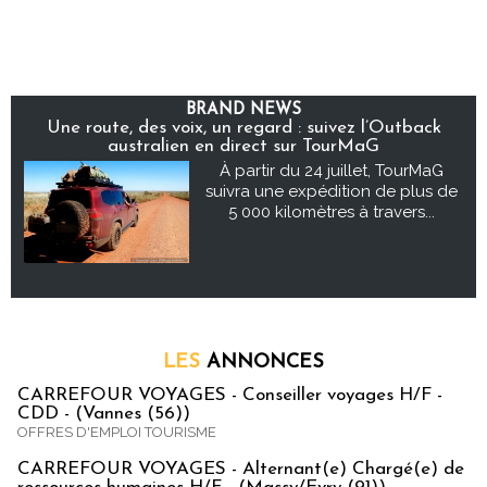
BRAND NEWS
Une route, des voix, un regard : suivez l’Outback
australien en direct sur TourMaG
À partir du 24 juillet, TourMaG
suivra une expédition de plus de
5 000 kilomètres à travers...
LES
ANNONCES
CARREFOUR VOYAGES - Conseiller voyages H/F -
CDD - (Vannes (56))
OFFRES D'EMPLOI TOURISME
CARREFOUR VOYAGES - Alternant(e) Chargé(e) de