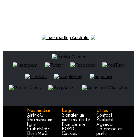
Nos médias
Légal
Utiles
AirMaG
Signaler un
Contact
Brochures en
contenu illicite
Publicité
ligne
Plan du site
Agenda
CruiseMaG
RGPD
La presse en
DestiMaG
Cookies
parle