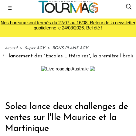
☰
Nos bureaux sont fermés du 27/07 au 16/08. Retour de la newsletter
quotidienne le 24/08/2026. Bel été !
Accueil
>
Super AGV
>
BONS PLANS AGV
ancement des "Escales Littéraires", la première librairie du
Solea lance deux challenges de
ventes sur l'Ile Maurice et la
Martinique