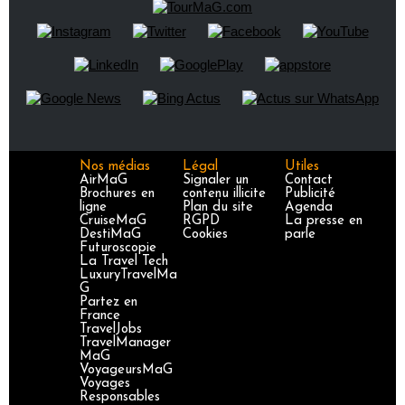
Nos médias
Légal
Utiles
AirMaG
Signaler un
Contact
Brochures en
contenu illicite
Publicité
ligne
Plan du site
Agenda
CruiseMaG
RGPD
La presse en
DestiMaG
Cookies
parle
Futuroscopie
La Travel Tech
LuxuryTravelMa
G
Partez en
France
TravelJobs
TravelManager
MaG
VoyageursMaG
Voyages
Responsables