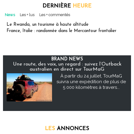
DERNIÈRE
HEURE
News
Les + lus
Les + commentés
Le Rwanda, un tourisme à haute altitude
France, Italie : randonnée dans le Mercantour frontalier
BRAND NEWS
Une route, des voix, un regard : suivez l’Outback
australien en direct sur TourMaG
À partir du 24 juillet, TourMaG
suivra une expédition de plus de
5 000 kilomètres à travers...
LES
ANNONCES