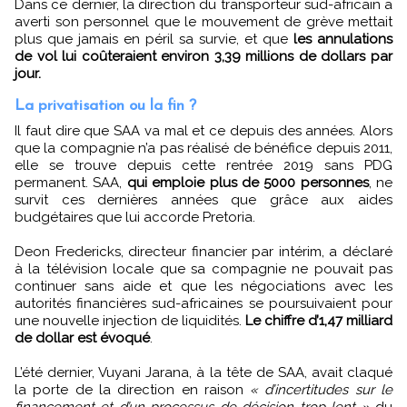
Dans ce dernier, la direction du transporteur sud-africain a
averti son personnel que le mouvement de grève mettait
plus que jamais en péril sa survie, et que
les annulations
de vol lui coûteraient environ 3,39 millions de dollars par
jour.
La privatisation ou la fin ?
Il faut dire que SAA va mal et ce depuis des années. Alors
que la compagnie n’a pas réalisé de bénéfice depuis 2011,
elle se trouve depuis cette rentrée 2019 sans PDG
permanent. SAA,
qui emploie plus de 5000 personnes
, ne
survit ces dernières années que grâce aux aides
budgétaires que lui accorde Pretoria.
Deon Fredericks, directeur financier par intérim, a déclaré
à la télévision locale que sa compagnie ne pouvait pas
continuer sans aide et que les négociations avec les
autorités financières sud-africaines se poursuivaient pour
une nouvelle injection de liquidités.
Le chiffre d’1,47 milliard
de dollar est évoqué
.
L’été dernier, Vuyani Jarana, à la tête de SAA, avait claqué
la porte de la direction en raison
« d’incertitudes sur le
financement et d’un processus de décision trop lent »
du