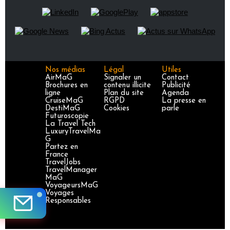
Nos médias
Légal
Utiles
AirMaG
Signaler un
Contact
Brochures en
contenu illicite
Publicité
ligne
Plan du site
Agenda
CruiseMaG
RGPD
La presse en
DestiMaG
Cookies
parle
Futuroscopie
La Travel Tech
LuxuryTravelMa
G
Partez en
France
TravelJobs
TravelManager
MaG
VoyageursMaG
Voyages
Responsables