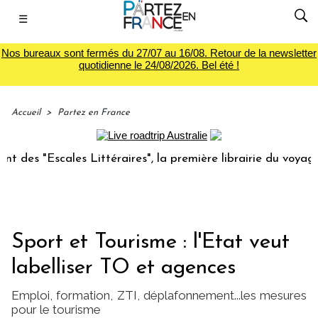
☰
Nos bureaux sont fermés du 27/07 au 16/08. Retour de la newsletter
quotidienne le 24/08/2026. Bel été !
Accueil
>
Partez en France
scales Littéraires", la première librairie du voyage
Le 
Sport et Tourisme : l'Etat veut
labelliser TO et agences
Emploi, formation, ZTI, déplafonnement...les mesures
pour le tourisme