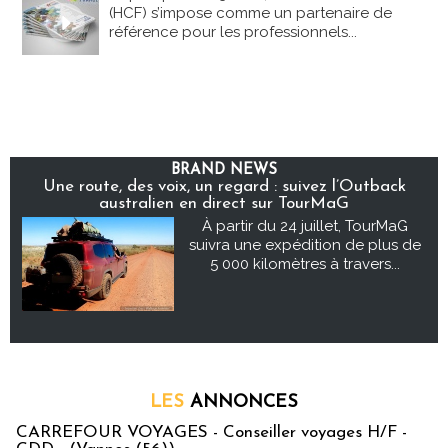
(HCF) s’impose comme un partenaire de
référence pour les professionnels...
BRAND NEWS
Une route, des voix, un regard : suivez l’Outback
australien en direct sur TourMaG
À partir du 24 juillet, TourMaG
suivra une expédition de plus de
5 000 kilomètres à travers...
LES
ANNONCES
CARREFOUR VOYAGES - Conseiller voyages H/F -