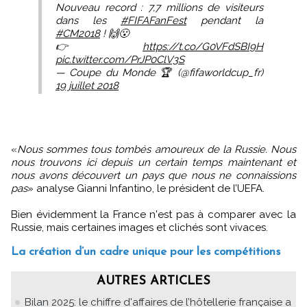
Nouveau record : 7,7 millions de visiteurs
dans les
#FIFAFanFest
pendant la
#CM2018
! 🙌😮
👉
https://t.co/G0VFdSBI9H
pic.twitter.com/PrJP0ClV3S
— Coupe du Monde 🏆 (@fifaworldcup_fr)
19 juillet 2018
«
Nous sommes tous tombés amoureux de la Russie. Nous
nous trouvons ici depuis un certain temps maintenant et
nous avons découvert un pays que nous ne connaissions
pas
» analyse Gianni Infantino, le président de l’UEFA.
Bien évidemment la France n'est pas à comparer avec la
Russie, mais certaines images et clichés sont vivaces.
La création d’un cadre unique pour les compétitions
AUTRES ARTICLES
Bilan 2025: le chiffre d'affaires de l’hôtellerie française a