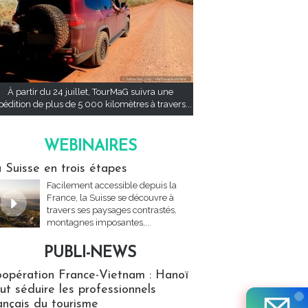
À partir du 24 juillet, TourMaG suivra une
pédition de plus de 5 000 kilomètres à travers...
WEBINAIRES
res
 Suisse en trois étapes
Facilement accessible depuis la
France, la Suisse se découvre à
travers ses paysages contrastés,
montagnes imposantes,...
PUBLI-NEWS
ews
opération France-Vietnam : Hanoï
ut séduire les professionnels
ançais du tourisme