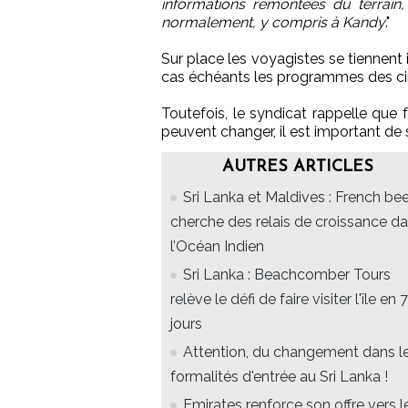
informations remontées du terrain,
normalement, y compris à Kandy
."
Sur place les voyagistes se tiennent i
cas échéants les programmes des cir
Toutefois, le syndicat rappelle que 
peuvent changer, il est important de
AUTRES ARTICLES
Sri Lanka et Maldives : French be
cherche des relais de croissance d
l’Océan Indien
Sri Lanka : Beachcomber Tours
relève le défi de faire visiter l'île en 7
jours
Attention, du changement dans l
formalités d'entrée au Sri Lanka !
Emirates renforce son offre vers l