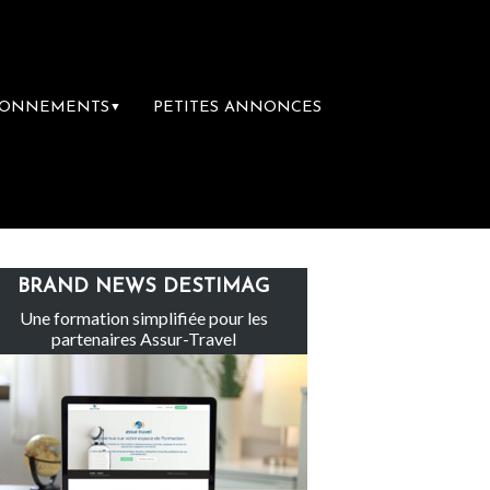
BONNEMENTS
PETITES ANNONCES
▼
Le groupe Sainte-Claire rachète Eden Tou
BRAND NEWS DESTIMAG
Une formation simplifiée pour les
partenaires Assur-Travel