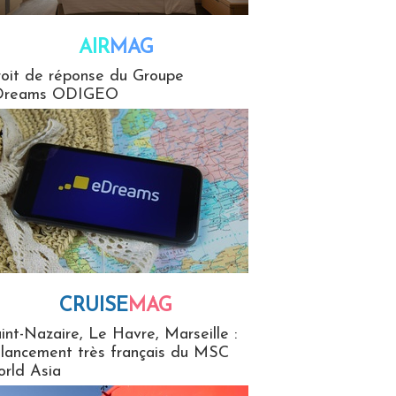
AIR
MAG
G
oit de réponse du Groupe
Dreams ODIGEO
CRUISE
MAG
MaG
int-Nazaire, Le Havre, Marseille :
 lancement très français du MSC
rld Asia