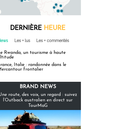
DERNIÈRE
HEURE
News
Les + lus
Les + commentés
e Rwanda, un tourisme à haute
ltitude
rance, Italie : randonnée dans le
ercantour frontalier
BRAND NEWS
Une route, des voix, un regard : suivez
l’Outback australien en direct sur
TourMaG