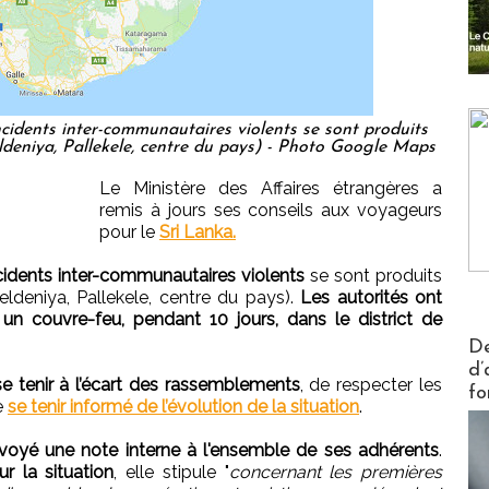
cidents inter-communautaires violents se sont produits
ldeniya, Pallekele, centre du pays) - Photo Google Maps
Le Ministère des Affaires étrangères a
remis à jours ses conseils aux voyageurs
pour le
Sri Lanka.
cidents inter-communautaires violents
se sont produits
ldeniya, Pallekele, centre du pays).
Les autorités ont
é un couvre-feu, pendant 10 jours, dans le district de
Actus V
De
d’
 tenir à l’écart des rassemblements
, de respecter les
fo
e
se tenir informé de l’évolution de la situation
.
voyé une note interne à l'ensemble de ses adhérents
.
ur la situation
, elle stipule "
concernant les premières