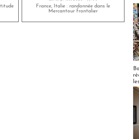
titude
France, Italie : randonnée dans le
Mercantour frontalier
Bo
ré
le