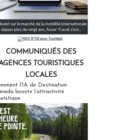
ésent sur le marché de la mobilité internationale
depuis plus de vingt ans, Assur-Travel s'est...
COMMUNIQUÉS DES
AGENCES TOURISTIQUES
LOCALES
qués des agences touristiques locales
mment l’IA de Destination
nada booste l’attractivité
uristique