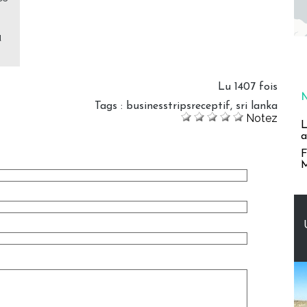
u
Lu 1407 fois
Tags
:
businesstripsreceptif
,
sri lanka
Notez
L
a
F
M