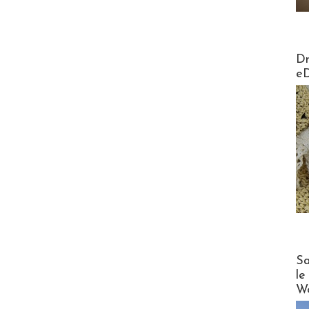
AirMa
Dr
e
Cruise
Sa
le
Wo