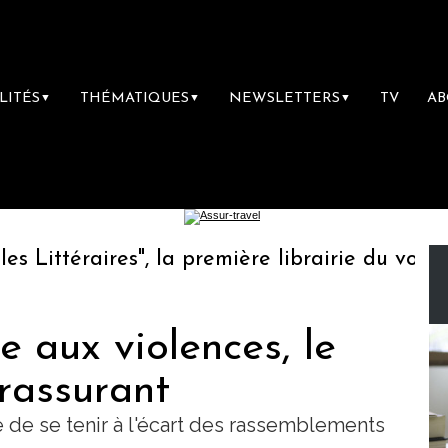
LITÉS
THÉMATIQUES
NEWSLETTERS
TV
A
▼
▼
▼
ittéraires", la première librairie du voyage
e aux violences, le
rassurant
de se tenir à l'écart des rassemblements