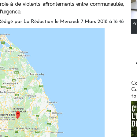
roie à de violents affrontements entre communautés,
d'urgence.
Rédigé par
La Rédaction
le Mercredi 7 Mars 2018 à 16:48
Pr
Communi
Co
Ca
to