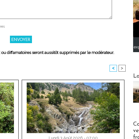
res
ex
x ou diffamatoires seront aussitôt supprimés par le modérateur.
<
>
Webinai
La
Publi-n
Co
ve
fr
Lundi 3 Août 2026 - 07:00