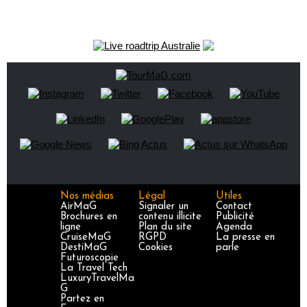
Nos médias
Légal
Utiles
AirMaG
Signaler un
Contact
Brochures en
contenu illicite
Publicité
ligne
Plan du site
Agenda
CruiseMaG
RGPD
La presse en
DestiMaG
Cookies
parle
Futuroscopie
La Travel Tech
LuxuryTravelMa
G
Partez en