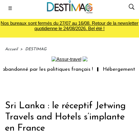
☰
Nos bureaux sont fermés du 27/07 au 16/08. Retour de la newsletter
quotidienne le 24/08/2026. Bel été !
Accueil
>
DESTIMAG
bandonné par les politiques français !
Hébergement non 
Sri Lanka : le réceptif Jetwing
Travels and Hotels s’implante
en France