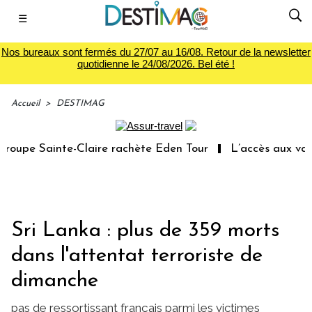
☰
Nos bureaux sont fermés du 27/07 au 16/08. Retour de la newsletter
quotidienne le 24/08/2026. Bel été !
Accueil
>
DESTIMAG
upe Sainte-Claire rachète Eden Tour
L’accès aux vacanc
Sri Lanka : plus de 359 morts
dans l'attentat terroriste de
dimanche
pas de ressortissant français parmi les victimes