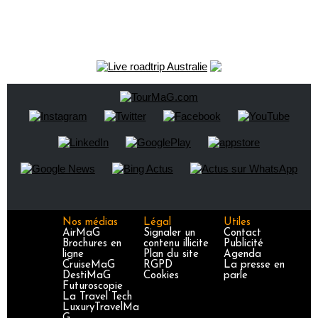
Nos médias
Légal
Utiles
AirMaG
Signaler un
Contact
Brochures en
contenu illicite
Publicité
ligne
Plan du site
Agenda
CruiseMaG
RGPD
La presse en
DestiMaG
Cookies
parle
Futuroscopie
La Travel Tech
LuxuryTravelMa