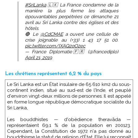
#SriLanka
🇱🇰 La France condamne de la
manière la plus ferme les attaques
épouvantables perpétrées ce dimanche 21
avril au Sri Lanka contre des églises et des
hôtels.
🔴 Le
@CdCMAE
a ouvert une cellule de
crise joignable au (+33) 1 43 17 51 00.
pic.twitter.com/IXAQ2qO2ec
— France Diplomatie🇫🇷 (@francediplo)
April 21, 2019
Les chrétiens représentent 6,2 % du pays
Le Sri Lanka est un État insulaire de 65 610 km2 du sous-
continent indien, situé au sud-est de l'Inde, et peuplé
d'environ vingt-deux millions de personnes. Il est appelé
en forme longue république démocratique socialiste du
Sri Lanka,
Les bouddhistes — d'obédience theravāda —
représentaient 69,1 % de la population en 200123.
Cependant, la Constitution de 1972 n'a pas donné au
bouddhisme le statut de religion d'État. Elle lui reconnaît