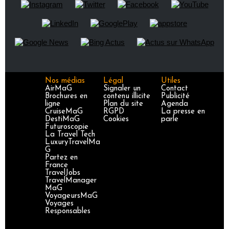
Nos médias
Légal
Utiles
AirMaG
Signaler un
Contact
Brochures en
contenu illicite
Publicité
ligne
Plan du site
Agenda
CruiseMaG
RGPD
La presse en
DestiMaG
Cookies
parle
Futuroscopie
La Travel Tech
LuxuryTravelMa
G
Partez en
France
TravelJobs
TravelManager
MaG
VoyageursMaG
Voyages
Responsables