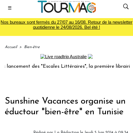
☰
Nos bureaux sont fermés du 27/07 au 16/08. Retour de la newsletter
quotidienne le 24/08/2026. Bel été !
Accueil
>
Bien-être
lancement des "Escales Littéraires", la première librairie d
Sunshine Vacances organise un
éductour "bien-être" en Tunisie
Rédigé par
La Rédaction
le Jeudi 5 Juin 2014 à 09:34