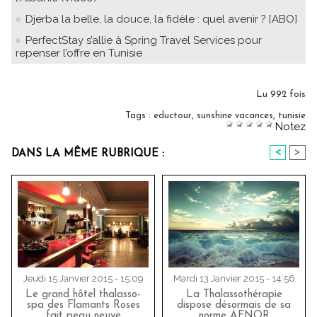
Djerba la belle, la douce, la fidèle : quel avenir ? [ABO]
PerfectStay s’allie à Spring Travel Services pour
repenser l’offre en Tunisie
Lu 992 fois
Tags
:
eductour
,
sunshine vacances
,
tunisie
Notez
<
>
DANS LA MÊME RUBRIQUE :
Jeudi 15 Janvier 2015 - 15:09
Mardi 13 Janvier 2015 - 14:56
Le grand hôtel thalasso-
La Thalassothérapie
spa des Flamants Roses
dispose désormais de sa
fait peau neuve
norme AFNOR