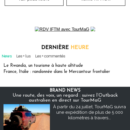
DERNIÈRE
HEURE
News
Les + lus
Les + commentés
Le Rwanda, un tourisme à haute altitude
France, Italie : randonnée dans le Mercantour frontalier
BRAND NEWS
Une route, des voix, un regard : suivez l’Outback
australien en direct sur TourMaG
À partir du 24 juillet, TourMaG suivra
une expédition de plus de 5 000
kilomètres à travers...