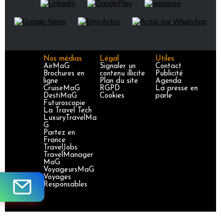
Nos médias
Légal
Utiles
AirMaG
Signaler un
Contact
Brochures en
contenu illicite
Publicité
ligne
Plan du site
Agenda
CruiseMaG
RGPD
La presse en
DestiMaG
Cookies
parle
Futuroscopie
La Travel Tech
LuxuryTravelMa
G
Partez en
France
TravelJobs
TravelManager
MaG
VoyageursMaG
Voyages
Responsables