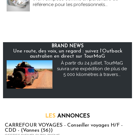
référence pour les professionnels...
BRAND NEWS
Une route, des voix, un regard : suivez l’Outback
australien en direct sur TourMaG
À partir du 24 juillet, TourMaG
suivra une expédition de plus de
5 000 kilomètres à travers...
LES
ANNONCES
CARREFOUR VOYAGES - Conseiller voyages H/F -
CDD - (Vannes (56))