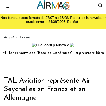
☰
Nos bureaux sont fermés du 27/07 au 16/08. Retour de la newsletter
quotidienne le 24/08/2026. Bel été !
Accueil
>
AirMaG
ancement des "Escales Littéraires", la première librairie d
TAL Aviation représente Air
Seychelles en France et en
Allemagne