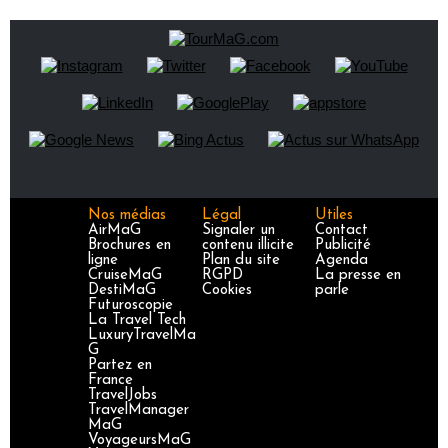
Nos médias
Légal
Utiles
AirMaG
Signaler un
Contact
Brochures en
contenu illicite
Publicité
ligne
Plan du site
Agenda
CruiseMaG
RGPD
La presse en
DestiMaG
Cookies
parle
Futuroscopie
La Travel Tech
LuxuryTravelMa
G
Partez en
France
TravelJobs
TravelManager
MaG
VoyageursMaG