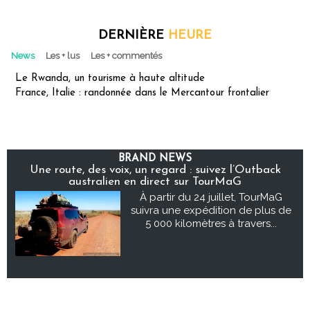
DERNIÈRE
HEURE
News
Les + lus
Les + commentés
Le Rwanda, un tourisme à haute altitude
France, Italie : randonnée dans le Mercantour frontalier
BRAND NEWS
Une route, des voix, un regard : suivez l’Outback
australien en direct sur TourMaG
À partir du 24 juillet, TourMaG
suivra une expédition de plus de
5 000 kilomètres à travers...