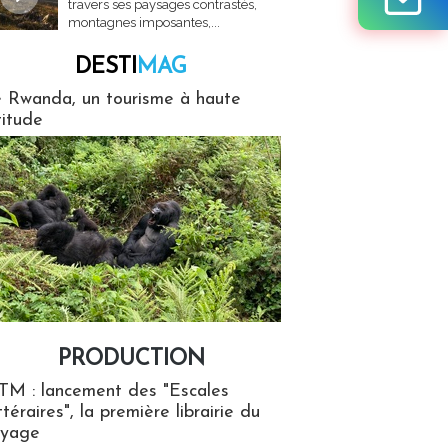
travers ses paysages contrastés,
montagnes imposantes,...
DESTI
MAG
MAG
 Rwanda, un tourisme à haute
titude
PRODUCTION
ion
TM : lancement des "Escales
ttéraires", la première librairie du
oyage