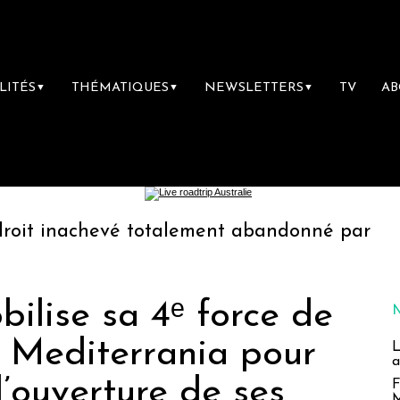
LITÉS
THÉMATIQUES
NEWSLETTERS
TV
A
▼
▼
▼
evé totalement abandonné par les politiques f
ilise sa 4ᵉ force de
a Mediterrania pour
L
a
’ouverture de ses
F
M