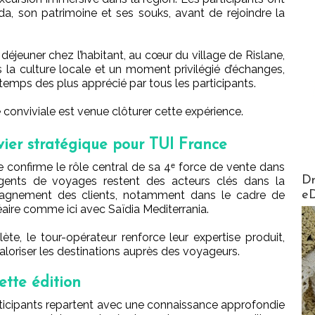
a, son patrimoine et ses souks, avant de rejoindre la
déjeuner chez l’habitant, au cœur du village de Rislane,
 la culture locale et un moment privilégié d’échanges,
temps des plus apprécié par tous les participants.
e conviviale est venue clôturer cette expérience.
evier stratégique pour TUI France
e confirme le rôle central de sa 4ᵉ force de vente dans
AirMa
Dr
 agents de voyages restent des acteurs clés dans la
e
mpagnement des clients, notamment dans le cadre de
aire comme ici avec Saïdia Mediterrania.
e, le tour-opérateur renforce leur expertise produit,
aloriser les destinations auprès des voyageurs.
ette édition
rticipants repartent avec une connaissance approfondie