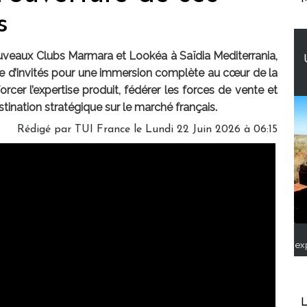
s
ouveaux Clubs Marmara et Lookéa à Saïdia Mediterrania,
ne d’invités pour une immersion complète au cœur de la
orcer l’expertise produit, fédérer les forces de vente et
ination stratégique sur le marché français.
Rédigé par TUI France le Lundi 22 Juin 2026 à 06:15
ex
L