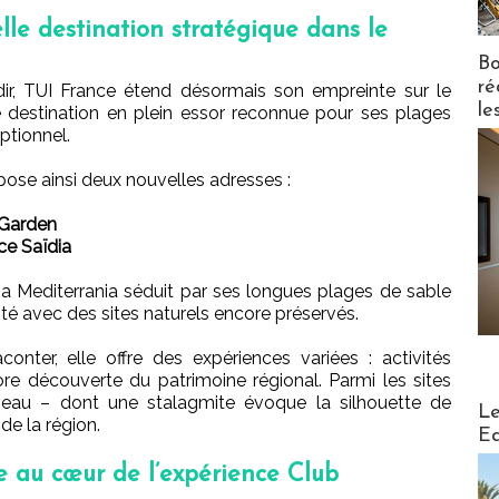
lle destination stratégique dans le
Bo
ré
ir, TUI France étend désormais son empreinte sur le
le
e destination en plein essor reconnue pour ses plages
ptionnel.
pose ainsi deux nouvelles adresses :
 Garden
ce Saïdia
a Mediterrania séduit par ses longues plages de sable
mité avec des sites naturels encore préservés.
onter, elle offre des expériences variées : activités
re découverte du patrimoine régional. Parmi les sites
eau – dont une stalagmite évoque la silhouette de
Distribu
Le
 de la région.
Ed
e au cœur de l’expérience Club