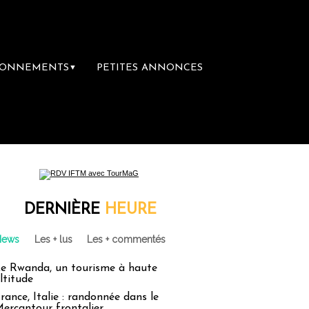
BONNEMENTS
PETITES ANNONCES
▼
rançais !
Hébergement non conforme : les 
DERNIÈRE
HEURE
News
Les + lus
Les + commentés
e Rwanda, un tourisme à haute
ltitude
rance, Italie : randonnée dans le
ercantour frontalier