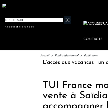
ACTUA
Recherche avancée
CONTACTS
Accueil
>
Publi-rédactionnel
>
Publi-news
our
L’accès aux vacances : un droit inach
TUI France mob
vente à Saïdi
accompagner l