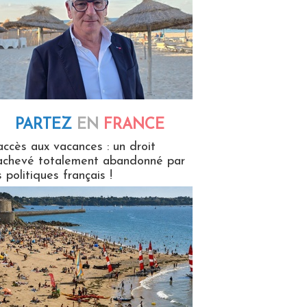
PARTEZ
EN
FRANCE
 en France
accès aux vacances : un droit
achevé totalement abandonné par
s politiques français !