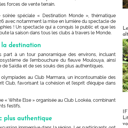
les forces de vente terrain.
e soirée spéciale « Destination Monde », thématique
26 avec notamment la mise en lumière du spectacle de
DESTI
hies ! Un spectacle qui a conquis le public et que les
Le
 toute la saison dans tous les clubs à travers le Monde.
al
la destination
is part à un tour panoramique des environs, incluant
osystème de l’embouchure du fleuve Moulouya, ainsi
lle de Saïdia et de ses souks des plus authentiques.
s olympiades au Club Marmara, un incontournable des
it Club, favorisant la cohésion et l’esprit d’équipe dans
rée « White Else » organisée au Club Lookéa, combinant
ts festifs.
Product
IF
Li
c plus authentique
v
cursion immersive dans la région. Les participants ont