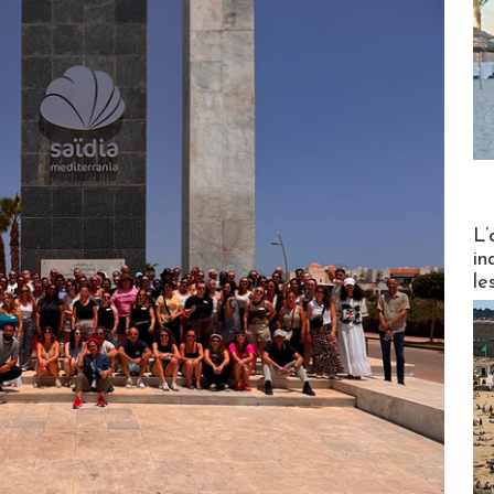
Partez
L’
in
le