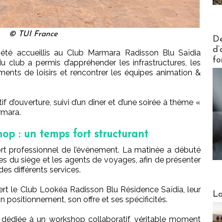
© TUI France
Actus V
De
d’
nt été accueillis au Club Marmara Radisson Blu Saïdia
fo
 club a permis d’appréhender les infrastructures, les
ments de loisirs et rencontrer les équipes animation &
if d’ouverture, suivi d’un dîner et d’une soirée à thème «
rmara.
hop : un temps fort structurant
ort professionnel de l’événement. La matinée a débuté
pes du siège et les agents de voyages, afin de présenter
 des différents services.
ert le Club Lookéa Radisson Blu Résidence Saïdia, leur
Webinai
La
ositionnement, son offre et ses spécificités.
té dédiée à un workshop collaboratif, véritable moment