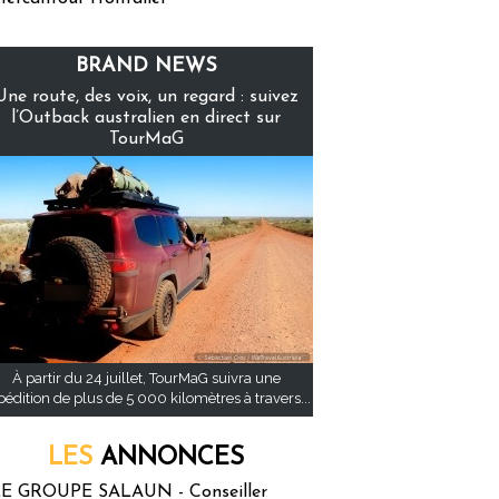
BRAND NEWS
Une route, des voix, un regard : suivez
l’Outback australien en direct sur
TourMaG
À partir du 24 juillet, TourMaG suivra une
pédition de plus de 5 000 kilomètres à travers...
LES
ANNONCES
E GROUPE SALAUN - Conseiller