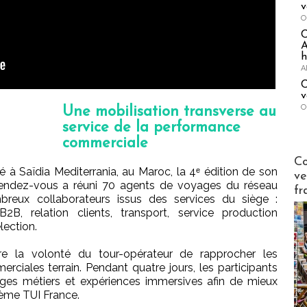
v
O
A
h
A
C
v
O
Une mobilisation transverse au
service de la performance
commerciale
Publi-n
Co
é à Saïdia Mediterrania, au Maroc, la 4ᵉ édition de son
ve
rendez-vous a réuni 70 agents de voyages du réseau
fr
reux collaborateurs issus des services du siège :
2B, relation clients, transport, service production
lection.
tre la volonté du tour-opérateur de rapprocher les
rciales terrain. Pendant quatre jours, les participants
nges métiers et expériences immersives afin de mieux
ème TUI France.