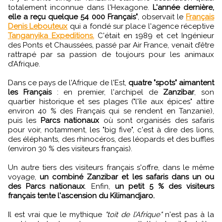
totalement inconnue dans l'Hexagone.
L'année dernière,
elle a reçu quelque 54 000 Français"
, observait le
Français
Denis Lebouteux
qui a fondé sur place l'agence réceptive
Tanganyika Expeditions.
C'était en 1989 et cet Ingénieur
des Ponts et Chaussées, passé par Air France, venait d’être
rattrapé par sa passion de toujours pour les animaux
d’Afrique.
Dans ce pays de l'Afrique de l'Est,
quatre "spots" aimantent
les Français
: en premier, l'archipel de
Zanzibar
, son
quartier historique et ses plages ("l'île aux épices" attire
environ 40 % des Français qui se rendent en Tanzanie),
puis les
Parcs nationaux
où sont organisés des safaris
pour voir, notamment, les "big five", c'est à dire des lions,
des éléphants, des rhinocéros, des léopards et des buffles
(environ 30 % des visiteurs français).
Un autre tiers des visiteurs français s'offre, dans le même
voyage,
un combiné Zanzibar et les safaris dans un ou
des Parcs nationaux
. Enfin,
un petit 5 % des visiteurs
français tente l'ascension du Kilimandjaro.
Il est vrai que le mythique
"toit de l’Afrique"
n'est pas à la