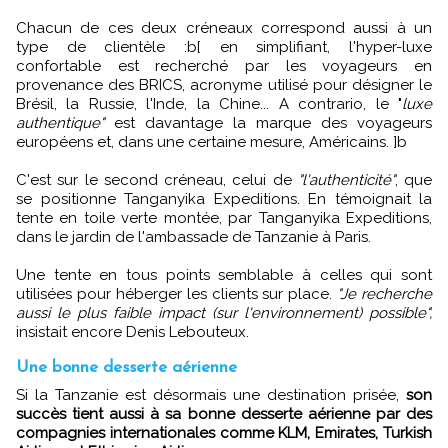
Chacun de ces deux créneaux correspond aussi à un
type de clientèle :b[ en simplifiant, l'hyper-luxe
confortable est recherché par les voyageurs en
provenance des BRICS, acronyme utilisé pour désigner le
Brésil, la Russie, l'Inde, la Chine... A contrario, le "
luxe
authentique"
est davantage la marque des voyageurs
européens et, dans une certaine mesure, Américains. ]b
C'est sur le second créneau, celui de
"l'authenticité"
, que
se positionne Tanganyika Expeditions. En témoignait la
tente en toile verte montée, par Tanganyika Expeditions,
dans le jardin de l'ambassade de Tanzanie à Paris.
Une tente en tous points semblable à celles qui sont
utilisées pour héberger les clients sur place.
"Je recherche
aussi le plus faible impact (sur l'environnement) possible",
insistait encore Denis Lebouteux.
Une bonne desserte aérienne
Si la Tanzanie est désormais une destination prisée,
son
succès tient aussi à sa bonne desserte aérienne par des
compagnies internationales comme KLM, Emirates, Turkish