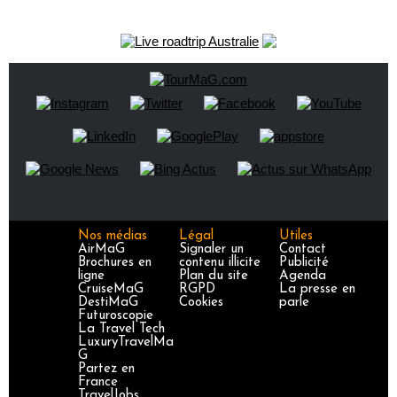
Nos médias
Légal
Utiles
AirMaG
Signaler un
Contact
Brochures en
contenu illicite
Publicité
ligne
Plan du site
Agenda
CruiseMaG
RGPD
La presse en
DestiMaG
Cookies
parle
Futuroscopie
La Travel Tech
LuxuryTravelMa
G
Partez en
France
TravelJobs