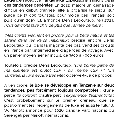
L'agence réceptive Tanganyika Expeditions s'inscrit dans
ces tendances générales.
En 2022, malgré un démarrage
difficile en début d'année, elle a organisé le séjour sur
place de 13 000 touristes, pour moitié des Français, soit
plus qu'en 2019. Et, annonce Denis Lebouteux, "
en 2023,
nous devrions faire 15 % de plus que l'année dernière"
.
"Mes clients viennent en priorité pour la belle nature et les
safaris dans les Parcs nationaux"
, précise encore Denis
Lebouteux qui, dans la majorité des cas, vend ses circuits
en France par l'intermédiaire d'agences de voyage. Avec
un panier moyen, aérien inclus, de 3500 à 4000 euros.
Toutefois, précise Denis Lebouteux, "
une bonne partie de
ma clientèle est plutôt CSP + ou même CSP ++"
. "
En
Tanzanie, la luxe évolue très vite"
, observe-t-il à ce propos.
A l'en croire,
le luxe se développe en Tanzanie sur deux
tendances, pas forcément toujours compatibles
: d'une
partie
"le confort"
, d'autre part,
"l'expérience, l'authenticité"
.
C'est probablement sur le premier créneau que se
positionnent les hébergements de luxe et aussi le futur J.
W. Mariott annoncé pour 2026 dans le Parc national du
Serengeti par Mariott international.