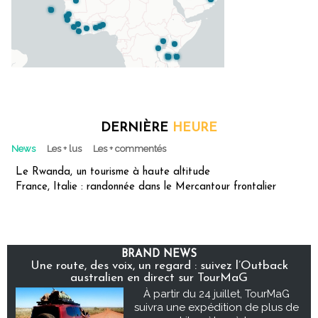
DERNIÈRE
HEURE
News
Les + lus
Les + commentés
Le Rwanda, un tourisme à haute altitude
France, Italie : randonnée dans le Mercantour frontalier
BRAND NEWS
Une route, des voix, un regard : suivez l’Outback
australien en direct sur TourMaG
À partir du 24 juillet, TourMaG
suivra une expédition de plus de