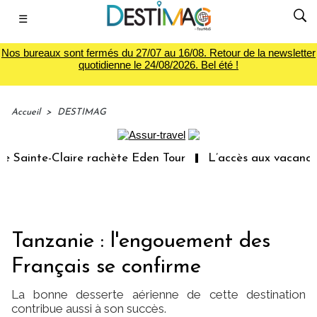
☰
Nos bureaux sont fermés du 27/07 au 16/08. Retour de la newsletter
quotidienne le 24/08/2026. Bel été !
Accueil
>
DESTIMAG
ainte-Claire rachète Eden Tour
L’accès aux vacances : 
Tanzanie : l'engouement des
Français se confirme
La bonne desserte aérienne de cette destination
contribue aussi à son succès.