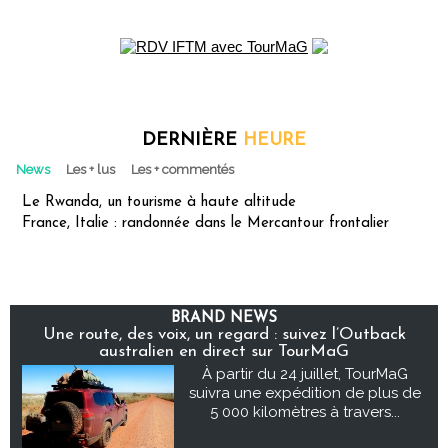
DERNIÈRE
HEURE
News
Les + lus
Les + commentés
Le Rwanda, un tourisme à haute altitude
France, Italie : randonnée dans le Mercantour frontalier
BRAND NEWS
Une route, des voix, un regard : suivez l’Outback
australien en direct sur TourMaG
À partir du 24 juillet, TourMaG
suivra une expédition de plus de
5 000 kilomètres à travers...