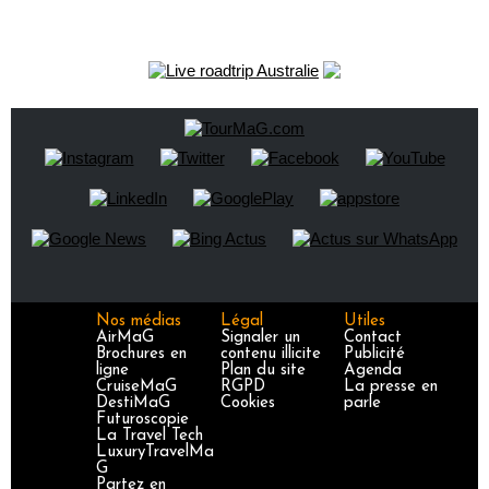
Nos médias
Légal
Utiles
AirMaG
Signaler un
Contact
Brochures en
contenu illicite
Publicité
ligne
Plan du site
Agenda
CruiseMaG
RGPD
La presse en
DestiMaG
Cookies
parle
Futuroscopie
La Travel Tech
LuxuryTravelMa
G
Partez en