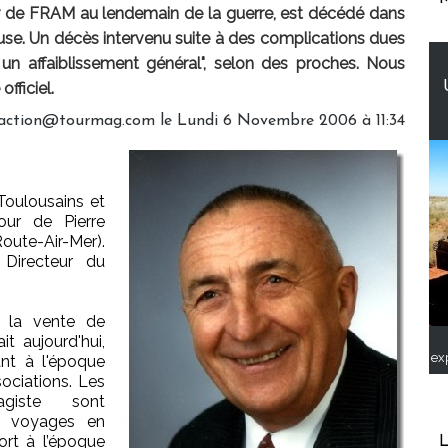
ur de FRAM au lendemain de la guerre, est décédé dans
use. Un décès intervenu suite à des complications dues
un affaiblissement général", selon des proches. Nous
fficiel.
edaction@tourmag.com le Lundi 6 Novembre 2006 à 11:34
Toulousains et
our de Pierre
ute-Air-Mer).
Directeur du
s la vente de
t aujourd'hui,
ex
ant à l'époque
ociations. Les
giste sont
es voyages en
ort à l’époque
L