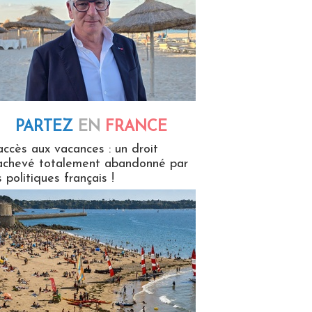
PARTEZ
EN
FRANCE
 en France
accès aux vacances : un droit
achevé totalement abandonné par
s politiques français !