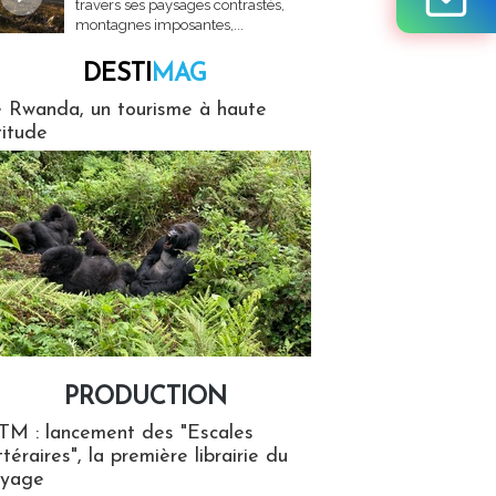
travers ses paysages contrastés,
montagnes imposantes,...
DESTI
MAG
MAG
 Rwanda, un tourisme à haute
titude
PRODUCTION
ion
TM : lancement des "Escales
ttéraires", la première librairie du
oyage