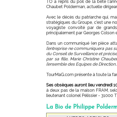
TO a repris du poil de la bête l'ann
Chaubet Polderman, actuelle dirigea
Avec le décès du patriarche qui, mal
stratégiques du Groupe, c'est une n
voyagiste convoité par de grands
principalement par Georges Colson e
Dans un communiqué (en pièce attac
l’entreprise ne communiquera pas su
du Conseil de Surveillance et précis
par sa fille, Marie Christine Chaube
l’ensemble des Equipes de Direction...
TourMaG.com présente à toute la fam
Ses obsèques auront lieu vendredi 1
à deux pas de la maison FRAM, selon
lieutenant colonel Pélissier - 3100
La Bio de Philippe Polder