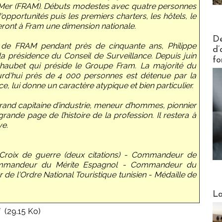
 Mer (FRAM). Débuts modestes avec quatre personnes
portunités puis les premiers charters, les hôtels, le
ont à Fram une dimension nationale.
Actus V
De
 de FRAM pendant près de cinquante ans, Philippe
d’
la présidence du Conseil de Surveillance. Depuis juin
fo
 Chaubet qui préside le Groupe Fram. La majorité du
urd'hui près de 4 000 personnes est détenue par la
e, lui donne un caractère atypique et bien particulier.
rand capitaine d’industrie, meneur d’hommes, pionnier
grande page de l’histoire de la profession. Il restera à
ve.
- Croix de guerre (deux citations) - Commandeur de
Commandeur du Mérite Espagnol - Commandeur du
de l'Ordre National Touristique tunisien - Médaille de
Webinai
La
f
(29.15 Ko)