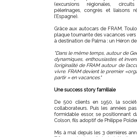
(excursions régionales, circuits 
pèlerinages, congrès et liaisons r
l’Espagne).
Grâce aux autocars de FRAM, Toulo
plaque tournante des vacances vers 
à destination de Palma : un Héron de
"Dans le même temps, autour de Geo
dynamiques, enthousiastes et inventi
l’originalité de FRAM autour de l’accu
vivre. FRAM devient le premier «orga
partir » en vacances."
Une success story familiale
De 500 clients en 1950, la soc
collaborateurs. Puis les années pa
formidable essor, se positionnant 
Colson, fils adoptif de Philippe Polde
Mis à mal depuis les 3 dernières a