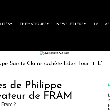
LITÉS
THÉMATIQUES
NEWSLETTERS
TV
A
▼
▼
▼
Claire rachète Eden Tour
L’accès aux vac
ès de Philippe
réateur de FRAM
L
a
 Fram ?
F
M