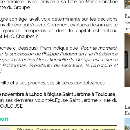
ée dernière, avec l'arrivée à sa tête de Marie-Christine
nte du Groupe.
Bo
gré son âge, avait voix déterminante sur les décisions
ré
ouvelle ère qui s'ouvre. Comment évoluera désormais le
le
 groupes européens et dont le capital est détenu
t M.-C. Chaubet ?
hée ci dessous), Fram indique que "
Pour le moment,
r la succession de Philippe Polderman à la Présidence
e que la Direction Opérationnelle du Groupe est assurée
t Polderman, Présidente du Directoire, le Directoire et
"
ille et à ses proches, ses sincères condoléances.
0 novembre à 14h00 à l’église Saint Jérôme à Toulouse
,
 ses dernières volontés.Eglise Saint Jérôme 7, rue du
Distribu
0 TOULOUSE.
Le
Ed
man