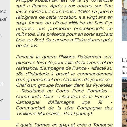
Philippe Polderman est né le 15 novembre
1918 à Rennes. Après avoir obtenu son Bac
ance
(avec mention) il commence "Philo". La guerre
l'éloignera de cette vocation. Il a vingt ans en
exe"
1939, l’année où l'Ecole Militaire de Sain-Cyr
propose une promotion exceptionnelle en
huit mois. Il se présente pour en sortir aspirant
s
(20e sur 800). Sa carrière militaire durera près
de dix ans.
Pendant la guerre Philippe Polderman sera
Partez
L’
plusieurs fois cité pour faits de bravoure et de
in
résistance. (Campagne de France - Affecté au
le
18e d'Infanterie il prend le commandement
d'un groupement des Chantiers de jeunesse -
nt
Chef d'un groupe forestier dans les Pyrénées
- Résistance au Corps Franc Pommiès -
Commando Miler - Libération de la France -
on
Campagne d'Allemagne 49e RI -
Commandant de la 1ère Compagnie des
Tirailleurs Marocains - Port Lyautey).
Il quitte l'armée en 1949 et crée à Toulouse