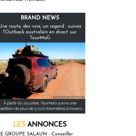
BRAND NEWS
Une route, des voix, un regard : suivez
l’Outback australien en direct sur
TourMaG
À partir du 24 juillet, TourMaG suivra une
pédition de plus de 5 000 kilomètres à travers...
LES
ANNONCES
E GROUPE SALAUN - Conseiller