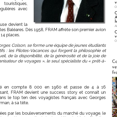
v
touristiques,
O
égulières avec
A
h
use devient la
A
les Baléares. Dès 1958, FRAM affrète son premier avion
C
 14 places.
v
O
rges Colson, se forme une équipe de jeunes étudiants
fs : les Pilotes-Vacances qui forgent la philosophie et
eil, de la disponibilité, de la générosité et de la joie de
Publi-n
nisateur de voyages », le seul spécialiste du « prêt-à-
Co
ve
fr
iété en compte 8 000 en 1960 et passe de 4 à 16
ssant, FRAM devient une success story et connaît un
dans le top ten des voyagistes français avec Georges
rman, à sa tête.
nnées par les bouleversements du marché du voyage, le