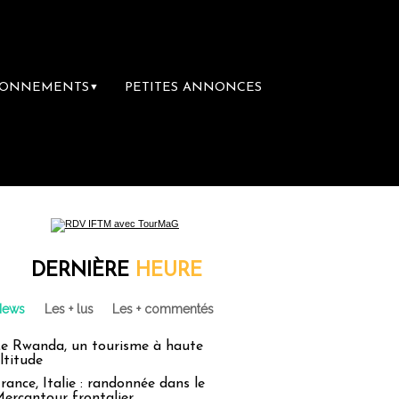
BONNEMENTS
PETITES ANNONCES
▼
ances : un droit inachevé totalement abandonn
DERNIÈRE
HEURE
News
Les + lus
Les + commentés
e Rwanda, un tourisme à haute
ltitude
rance, Italie : randonnée dans le
ercantour frontalier