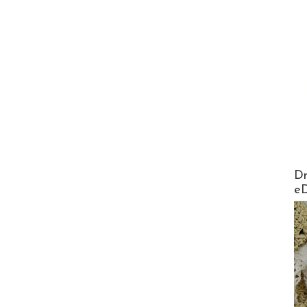
AirMa
Dr
e