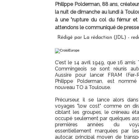
Philippe Polderman, 88 ans, créate
la nuit de dimanche au lundi à Toulo
à une "rupture du col du fémur et 
attendons le communiqué de presse o
Rédigé par La rédaction (JDL) - r
C'est le 14 avril 1949, que 16 amis 
Commingeois se sont réunis aut
Aussire pour lancer FRAM (Fer-Ro
Philippe Polderman, est nommé 
nouveau TO à Toulouse.
Précurseur, il se lance alors dan
voyages "low cost" comme on dirai
ciblant les groupes, le créneau ét
occupé seulement par quelques ass
premières années du voya
essentiellement marquées par l
autocar, principal moyen de transp