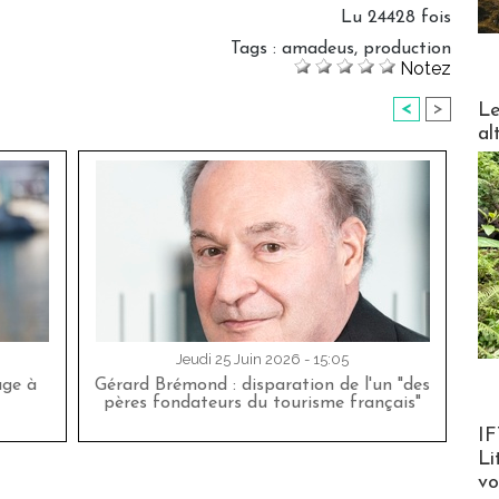
Lu 24428 fois
Tags
:
amadeus
,
production
Notez
DESTI
Le
<
>
al
Jeudi 25 Juin 2026 - 15:05
age à
Gérard Brémond : disparation de l'un "des
pères fondateurs du tourisme français"
Product
IF
Li
v