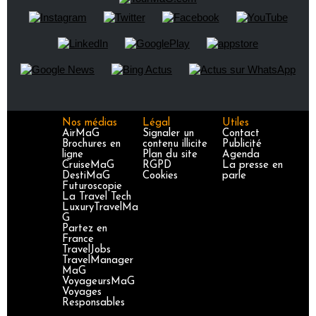
Nos médias
Légal
Utiles
AirMaG
Signaler un
Contact
Brochures en
contenu illicite
Publicité
ligne
Plan du site
Agenda
CruiseMaG
RGPD
La presse en
DestiMaG
Cookies
parle
Futuroscopie
La Travel Tech
LuxuryTravelMa
G
Partez en
France
TravelJobs
TravelManager
MaG
VoyageursMaG
Voyages
Responsables