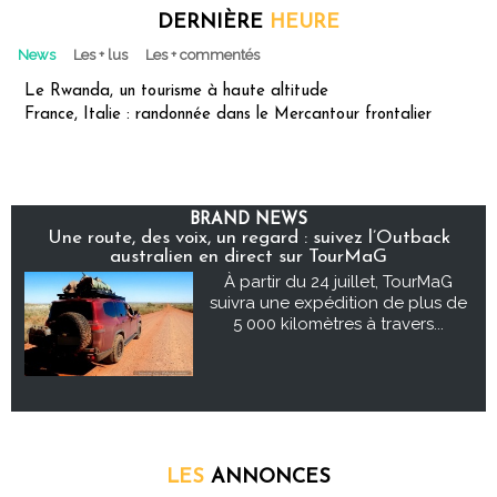
DERNIÈRE
HEURE
News
Les + lus
Les + commentés
Le Rwanda, un tourisme à haute altitude
France, Italie : randonnée dans le Mercantour frontalier
BRAND NEWS
Une route, des voix, un regard : suivez l’Outback
australien en direct sur TourMaG
À partir du 24 juillet, TourMaG
suivra une expédition de plus de
5 000 kilomètres à travers...
LES
ANNONCES