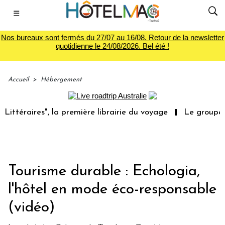
☰
Nos bureaux sont fermés du 27/07 au 16/08. Retour de la newsletter
quotidienne le 24/08/2026. Bel été !
Accueil
>
Hébergement
aires", la première librairie du voyage
Le groupe Sainte
Tourisme durable : Echologia,
l'hôtel en mode éco-responsable
(vidéo)