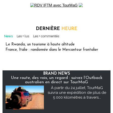
DERNIÈRE
HEURE
News
Les + lus
Les + commentés
Le Rwanda, un tourisme à haute altitude
France, Italie : randonnée dans le Mercantour frontalier
BRAND NEWS
Une route, des voix, un regard : suivez l’Outback
australien en direct sur TourMaG
À partir du 24 juillet, TourMaG
suivra une expédition de plus de
5 000 kilomètres à travers...