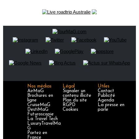
Nos médias
Légal
Utiles
AirMaG
Signaler un
Contact
Brochures en
contenu illicite
Publicité
ligne
Plan du site
Agenda
CruiseMaG
RGPD
La presse en
DestiMaG
Cookies
parle
Futuroscopie
La Travel Tech
LuxuryTravelMa
G
Partez en
France