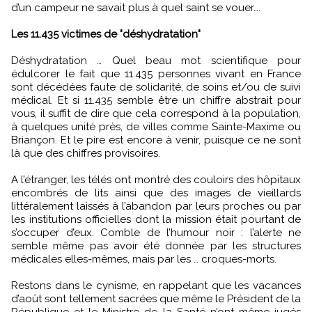
d’un campeur ne savait plus à quel saint se vouer….
Les 11.435 victimes de "déshydratation"
Déshydratation … Quel beau mot scientifique pour
édulcorer le fait que 11.435 personnes vivant en France
sont décédées faute de solidarité, de soins et/ou de suivi
médical. Et si 11.435 semble être un chiffre abstrait pour
vous, il suffit de dire que cela correspond à la population,
à quelques unité près, de villes comme Sainte-Maxime ou
Briançon. Et le pire est encore à venir, puisque ce ne sont
là que des chiffres provisoires.
A l’étranger, les télés ont montré des couloirs des hôpitaux
encombrés de lits ainsi que des images de vieillards
littéralement laissés à l’abandon par leurs proches ou par
les institutions officielles dont la mission était pourtant de
s’occuper d’eux. Comble de l’humour noir : l’alerte ne
semble même pas avoir été donnée par les structures
médicales elles-mêmes, mais par les … croques-morts.
Restons dans le cynisme, en rappelant que les vacances
d’août sont tellement sacrées que même le Président de la
République et le Ministre de la Santé n’ont même jugés