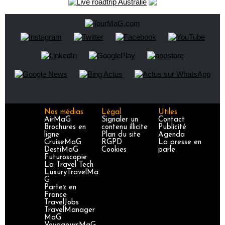
Nos médias
Légal
Utiles
AirMaG
Signaler un
Contact
Brochures en
contenu illicite
Publicité
ligne
Plan du site
Agenda
CruiseMaG
RGPD
La presse en
DestiMaG
Cookies
parle
Futuroscopie
La Travel Tech
LuxuryTravelMa
G
Partez en
France
TravelJobs
TravelManager
MaG