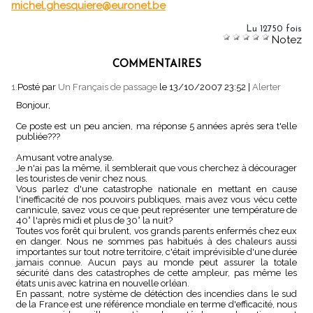
michel.ghesquiere@euronet.be
Lu 12750 fois
Notez
COMMENTAIRES
1.
Posté par
Un Français de passage
le 13/10/2007 23:52
|
Alerter
Bonjour,
Ce poste est un peu ancien, ma réponse 5 années après sera t'elle
publiée???
Amusant votre analyse.
Je n'ai pas la même, il semblerait que vous cherchez à décourager
les touristes de venir chez nous.
Vous parlez d'une catastrophe nationale en mettant en cause
l'inefficacité de nos pouvoirs publiques, mais avez vous vécu cette
cannicule, savez vous ce que peut représenter une température de
40° l'après midi et plus de 30° la nuit?
Toutes vos forêt qui brulent, vos grands parents enfermés chez eux
en danger. Nous ne sommes pas habitués à des chaleurs aussi
importantes sur tout notre territoire, c'était imprévisible d'une durée
jamais connue. Aucun pays au monde peut assurer la totale
sécurité dans des catastrophes de cette ampleur, pas même les
états unis avec katrina en nouvelle orléan.
En passant, notre système de détéction des incendies dans le sud
de la France est une référence mondiale en terme d'efficacité, nous