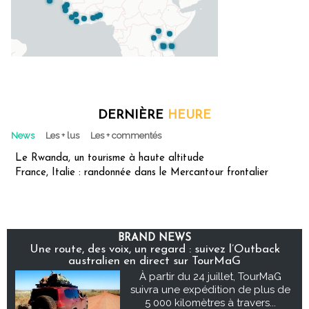
DERNIÈRE
HEURE
News
Les + lus
Les + commentés
Le Rwanda, un tourisme à haute altitude
France, Italie : randonnée dans le Mercantour frontalier
BRAND NEWS
Une route, des voix, un regard : suivez l’Outback
australien en direct sur TourMaG
À partir du 24 juillet, TourMaG
suivra une expédition de plus de
5 000 kilomètres à travers...