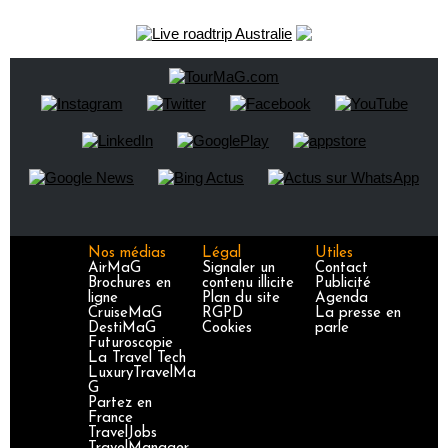
Nos médias
Légal
Utiles
AirMaG
Signaler un
Contact
Brochures en
contenu illicite
Publicité
ligne
Plan du site
Agenda
CruiseMaG
RGPD
La presse en
DestiMaG
Cookies
parle
Futuroscopie
La Travel Tech
LuxuryTravelMa
G
Partez en
France
TravelJobs