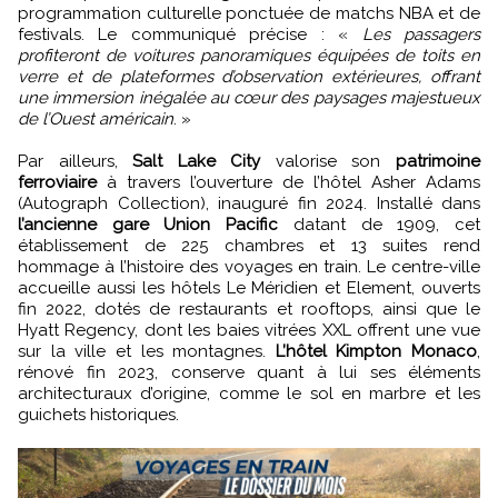
programmation culturelle ponctuée de matchs NBA et de
festivals. Le communiqué précise : «
Les passagers
profiteront de voitures panoramiques équipées de toits en
verre et de plateformes d’observation extérieures, offrant
une immersion inégalée au cœur des paysages majestueux
de l’Ouest américain
. »
Par ailleurs,
Salt Lake City
valorise son
patrimoine
ferroviaire
à travers l’ouverture de l’hôtel Asher Adams
(Autograph Collection), inauguré fin 2024. Installé dans
l’ancienne gare Union Pacific
datant de 1909, cet
établissement de 225 chambres et 13 suites rend
hommage à l’histoire des voyages en train. Le centre-ville
accueille aussi les hôtels Le Méridien et Element, ouverts
fin 2022, dotés de restaurants et rooftops, ainsi que le
Hyatt Regency, dont les baies vitrées XXL offrent une vue
sur la ville et les montagnes.
L’hôtel Kimpton Monaco
,
rénové fin 2023, conserve quant à lui ses éléments
architecturaux d’origine, comme le sol en marbre et les
guichets historiques.