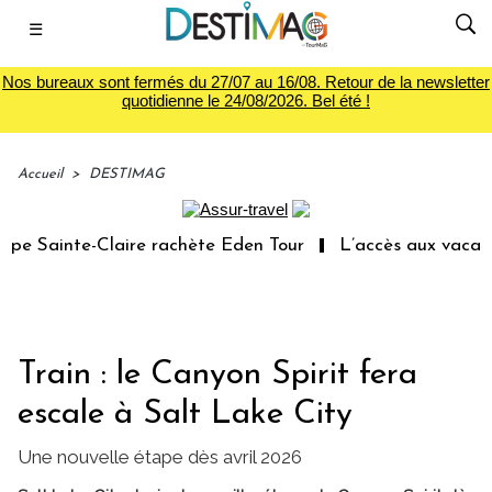
☰
Nos bureaux sont fermés du 27/07 au 16/08. Retour de la newsletter
quotidienne le 24/08/2026. Bel été !
Accueil
>
DESTIMAG
e Sainte-Claire rachète Eden Tour
L’accès aux vacances
Train : le Canyon Spirit fera
escale à Salt Lake City
Une nouvelle étape dès avril 2026