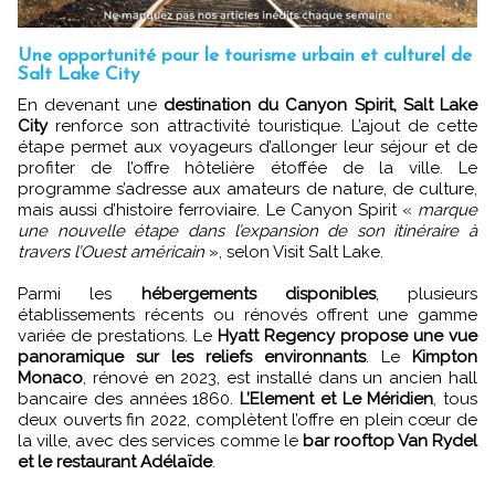
Une opportunité pour le tourisme urbain et culturel de
Salt Lake City
En devenant une
destination du Canyon Spirit, Salt Lake
City
renforce son attractivité touristique. L’ajout de cette
étape permet aux voyageurs d’allonger leur séjour et de
profiter de l’offre hôtelière étoffée de la ville. Le
programme s’adresse aux amateurs de nature, de culture,
mais aussi d’histoire ferroviaire. Le Canyon Spirit «
marque
une nouvelle étape dans l’expansion de son itinéraire à
travers l’Ouest américain
», selon Visit Salt Lake.
Parmi les
hébergements disponibles
, plusieurs
établissements récents ou rénovés offrent une gamme
variée de prestations. Le
Hyatt Regency propose une vue
panoramique sur les reliefs environnants
. Le
Kimpton
Monaco
, rénové en 2023, est installé dans un ancien hall
bancaire des années 1860.
L’Element et Le Méridien
, tous
deux ouverts fin 2022, complètent l’offre en plein cœur de
la ville, avec des services comme le
bar rooftop Van Rydel
et le restaurant Adélaïde
.