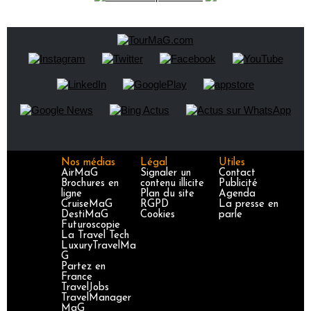
Nos médias
Légal
Utiles
AirMaG
Signaler un
Contact
Brochures en
contenu illicite
Publicité
ligne
Plan du site
Agenda
CruiseMaG
RGPD
La presse en
DestiMaG
Cookies
parle
Futuroscopie
La Travel Tech
LuxuryTravelMa
G
Partez en
France
TravelJobs
TravelManager
MaG