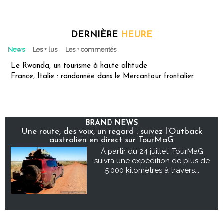
DERNIÈRE
HEURE
News
Les + lus
Les + commentés
Le Rwanda, un tourisme à haute altitude
France, Italie : randonnée dans le Mercantour frontalier
BRAND NEWS
Une route, des voix, un regard : suivez l’Outback
australien en direct sur TourMaG
À partir du 24 juillet, TourMaG
suivra une expédition de plus de
5 000 kilomètres à travers...