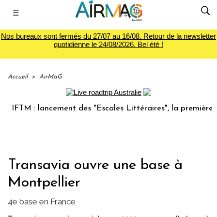
☰
Nos bureaux sont fermés du 27/07 au 16/08. Retour de la newsletter
quotidienne le 24/08/2026. Bel été !
Accueil
>
AirMaG
TM : lancement des "Escales Littéraires", la première libra
Transavia ouvre une base à
Montpellier
4e base en France