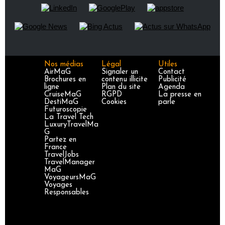
Nos médias
Légal
Utiles
AirMaG
Signaler un
Contact
Brochures en
contenu illicite
Publicité
ligne
Plan du site
Agenda
CruiseMaG
RGPD
La presse en
DestiMaG
Cookies
parle
Futuroscopie
La Travel Tech
LuxuryTravelMa
G
Partez en
France
TravelJobs
TravelManager
MaG
VoyageursMaG
Voyages
Responsables