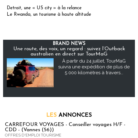
Detroit, une « US city » à la relance
Le Rwanda, un tourisme à haute altitude
BRAND NEWS
Une route, des voix, un regard : suivez l’Outback
australien en direct sur TourMaG
À partir du 24 juillet, TourMaG
suivra une expédition de plus de
5 000 kilomètres à travers...
LES
ANNONCES
CARREFOUR VOYAGES - Conseiller voyages H/F -
CDD - (Vannes (56))
OFFRES D'EMPLOI TOURISME