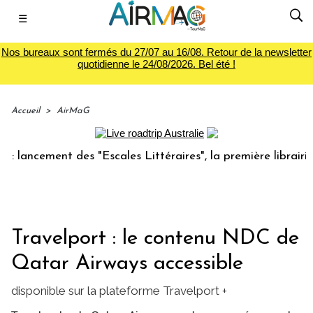
☰
Nos bureaux sont fermés du 27/07 au 16/08. Retour de la newsletter
quotidienne le 24/08/2026. Bel été !
Accueil
>
AirMaG
ncement des "Escales Littéraires", la première librairie du 
Travelport : le contenu NDC de
Qatar Airways accessible
disponible sur la plateforme Travelport +