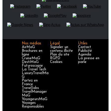
Nos médias
Légal
Utiles
AirMaG
Signaler un
Contact
Brochures en
contenu illicite
Publicité
ligne
Plan du site
Agenda
CruiseMaG
RGPD
La presse en
DestiMaG
Cookies
parle
Futuroscopie
La Travel Tech
LuxuryTravelMa
G
Partez en
France
TravelJobs
TravelManager
MaG
VoyageursMaG
Voyages
Responsables