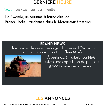
DERNIÈRE
HEURE
News
Les + lus
Les + commentés
Le Rwanda, un tourisme à haute altitude
France, Italie : randonnée dans le Mercantour frontalier
BRAND NEWS
Une route, des voix, un regard : suivez l’Outback
australien en direct sur TourMaG
À partir du 24 juillet, TourMaG
suivra une expédition de plus de
5 000 kilomètres à travers...
LES
ANNONCES