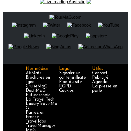
Nos médias
Légal
Utiles
AirMaG
Signaler un
Contact
Brochures en
contenu illicite
Publicité
ligne
Plan du site
Agenda
CruiseMaG
RGPD
La presse en
DestiMaG
Cookies
parle
Futuroscopie
La Travel Tech
LuxuryTravelMa
G
Partez en
France
TravelJobs
TravelManager
MaG