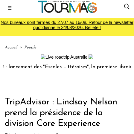
☰
Nos bureaux sont fermés du 27/07 au 16/08. Retour de la newsletter
quotidienne le 24/08/2026. Bel été !
Accueil
>
People
ancement des "Escales Littéraires", la première librairie du
TripAdvisor : Lindsay Nelson
prend la présidence de la
division Core Experience