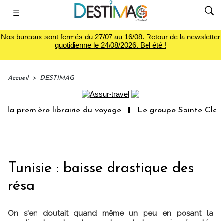
☰
Nos bureaux sont fermés du 27/07 au 16/08. Retour de la newsletter
quotidienne le 24/08/2026. Bel été !
Accueil
>
DESTIMAG
la première librairie du voyage
Le groupe Sainte-Claire
Tunisie : baisse drastique des
résa
On s'en doutait quand même un peu en posant la