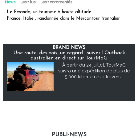
News
Les + lus
Les + commentés
Le Rwanda, un tourisme à haute altitude
France, Italie : randonnée dans le Mercantour frontalier
BRAND NEWS
Une route, des voix, un regard : suivez l’Outback
australien en direct sur TourMaG
À partir du 24 juillet, TourMaG
suivra une expédition de plus de
5 000 kilomètres à travers...
PUBLI-NEWS