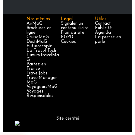
Nos médias
Légal
Utiles
AirMaG
Signaler un
Contact
Brochures en
contenu illicite
Publicité
ligne
Plan du site
Agenda
CruiseMaG
RGPD
La presse en
DestiMaG
Cookies
parle
Futuroscopie
La Travel Tech
LuxuryTravelMa
G
Partez en
France
TravelJobs
TravelManager
MaG
VoyageursMaG
Voyages
Responsables
Site certifié