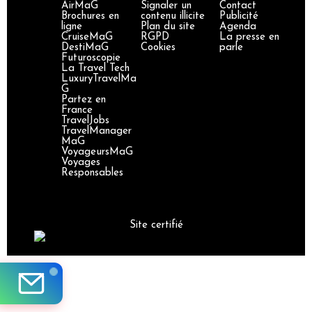
AirMaG
Signaler un
Contact
Brochures en
contenu illicite
Publicité
ligne
Plan du site
Agenda
CruiseMaG
RGPD
La presse en
DestiMaG
Cookies
parle
Futuroscopie
La Travel Tech
LuxuryTravelMa
G
Partez en
France
TravelJobs
TravelManager
MaG
VoyageursMaG
Voyages
Responsables
Site certifié