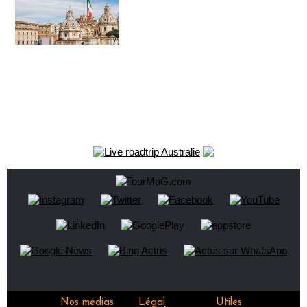
Nos médias
Légal
Utiles