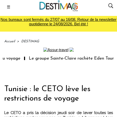
☰
Nos bureaux sont fermés du 27/07 au 16/08. Retour de la newsletter
quotidienne le 24/08/2026. Bel été !
Accueil
>
DESTIMAG
du voyage
Le groupe Sainte-Claire rachète Eden Tour
Tunisie : le CETO lève les
restrictions de voyage
Le CETO a pris la décision jeudi soir de lever toutes les