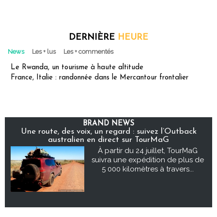
DERNIÈRE
HEURE
News
Les + lus
Les + commentés
Le Rwanda, un tourisme à haute altitude
France, Italie : randonnée dans le Mercantour frontalier
BRAND NEWS
Une route, des voix, un regard : suivez l’Outback
australien en direct sur TourMaG
À partir du 24 juillet, TourMaG
suivra une expédition de plus de
5 000 kilomètres à travers...