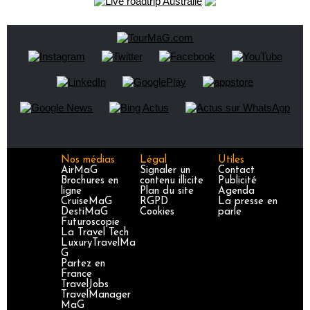
Nos médias
Légal
Utiles
AirMaG
Signaler un
Contact
Brochures en
contenu illicite
Publicité
ligne
Plan du site
Agenda
CruiseMaG
RGPD
La presse en
DestiMaG
Cookies
parle
Futuroscopie
La Travel Tech
LuxuryTravelMa
G
Partez en
France
TravelJobs
TravelManager
MaG