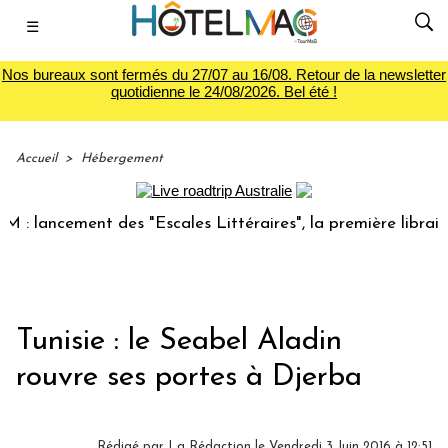
☰
Nos bureaux sont fermés du 27/07 au 16/08. Retour de la newsletter
quotidienne le 24/08/2026. Bel été !
Accueil
>
Hébergement
 lancement des "Escales Littéraires", la première librairie 
Tunisie : le Seabel Aladin
rouvre ses portes à Djerba
Rédigé par
La Rédaction
le Vendredi 3 Juin 2016 à 12:51