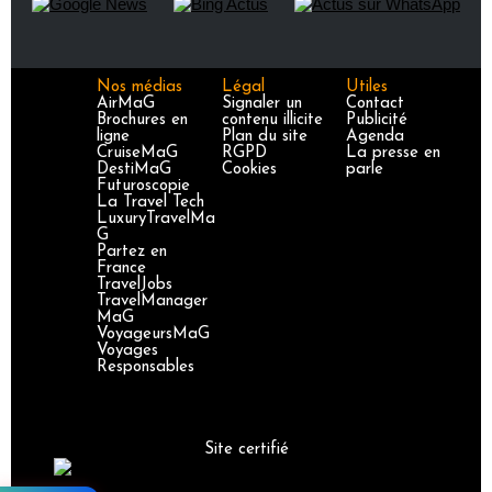
Nos médias
Légal
Utiles
AirMaG
Signaler un
Contact
Brochures en
contenu illicite
Publicité
ligne
Plan du site
Agenda
CruiseMaG
RGPD
La presse en
DestiMaG
Cookies
parle
Futuroscopie
La Travel Tech
LuxuryTravelMa
G
Partez en
France
TravelJobs
TravelManager
MaG
VoyageursMaG
Voyages
Responsables
Site certifié