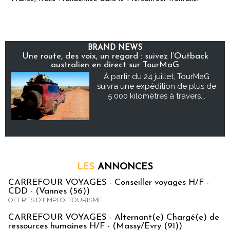
BRAND NEWS
Une route, des voix, un regard : suivez l’Outback
australien en direct sur TourMaG
À partir du 24 juillet, TourMaG
suivra une expédition de plus de
5 000 kilomètres à travers...
LES
ANNONCES
CARREFOUR VOYAGES - Conseiller voyages H/F -
CDD - (Vannes (56))
OFFRES D'EMPLOI TOURISME
CARREFOUR VOYAGES - Alternant(e) Chargé(e) de
ressources humaines H/F - (Massy/Evry (91))