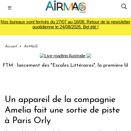
☰
Nos bureaux sont fermés du 27/07 au 16/08. Retour de la newsletter
quotidienne le 24/08/2026. Bel été !
Accueil
>
AirMaG
 : lancement des "Escales Littéraires", la première librairi
Un appareil de la compagnie
Amelia fait une sortie de piste
à Paris Orly