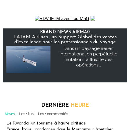
BRAND NEWS AIRMAG
LATAM Airlines : un Support Global des ventes
d’Excellence pour les professionnels du voyage
Dans un paysage aérien
international en perpétuelle
mutation, la fluidité des
opérations...
DERNIÈRE
HEURE
News
Les + lus
Les + commentés
Le Rwanda, un tourisme à haute altitude
France, Italie : randonnée dans le Mercantour frontalier