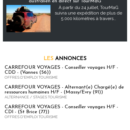
australien en direct sur TourMaG
À partir du 24 juillet, TourMaG
suivra une expédition de plus de
5 000 kilomètres à travers...
LES
ANNONCES
CARREFOUR VOYAGES - Conseiller voyages H/F -
CDD - (Vannes (56))
OFFRES D'EMPLOI TOURISME
CARREFOUR VOYAGES - Alternant(e) Chargé(e) de
ressources humaines H/F - (Massy/Evry (91))
ALTERNANCE / STAGES TOURISME
CARREFOUR VOYAGES - Conseiller voyages H/F -
CDI - (St Brice (77))
OFFRES D'EMPLOI TOURISME