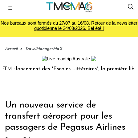
☰
Nos bureaux sont fermés du 27/07 au 16/08. Retour de la newsletter
quotidienne le 24/08/2026. Bel été !
Accueil
>
TravelManagerMaG
 : lancement des "Escales Littéraires", la première librairi
Un nouveau service de
transfert aéroport pour les
passagers de Pegasus Airlines