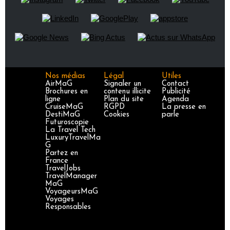
Nos médias
Légal
Utiles
AirMaG
Signaler un
Contact
Brochures en
contenu illicite
Publicité
ligne
Plan du site
Agenda
CruiseMaG
RGPD
La presse en
DestiMaG
Cookies
parle
Futuroscopie
La Travel Tech
LuxuryTravelMa
G
Partez en
France
TravelJobs
TravelManager
MaG
VoyageursMaG
Voyages
Responsables