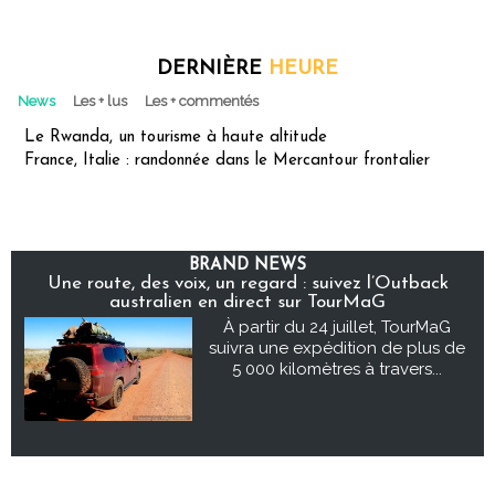
DERNIÈRE
HEURE
News
Les + lus
Les + commentés
Le Rwanda, un tourisme à haute altitude
France, Italie : randonnée dans le Mercantour frontalier
BRAND NEWS
Une route, des voix, un regard : suivez l’Outback
australien en direct sur TourMaG
À partir du 24 juillet, TourMaG
suivra une expédition de plus de
5 000 kilomètres à travers...