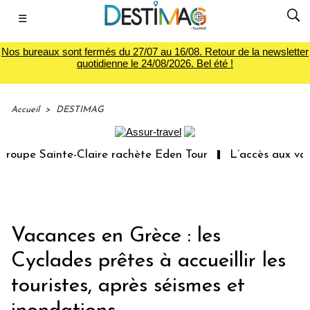
☰
Nos bureaux sont fermés du 27/07 au 16/08. Retour de la newsletter
quotidienne le 24/08/2026. Bel été !
Accueil
>
DESTIMAG
upe Sainte-Claire rachète Eden Tour
L’accès aux vacance
Vacances en Grèce : les
Cyclades prêtes à accueillir les
touristes, après séismes et