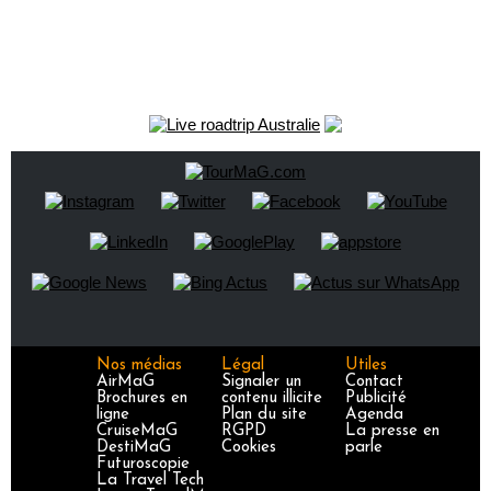
Nos médias
Légal
Utiles
AirMaG
Signaler un
Contact
Brochures en
contenu illicite
Publicité
ligne
Plan du site
Agenda
CruiseMaG
RGPD
La presse en
DestiMaG
Cookies
parle
Futuroscopie
La Travel Tech