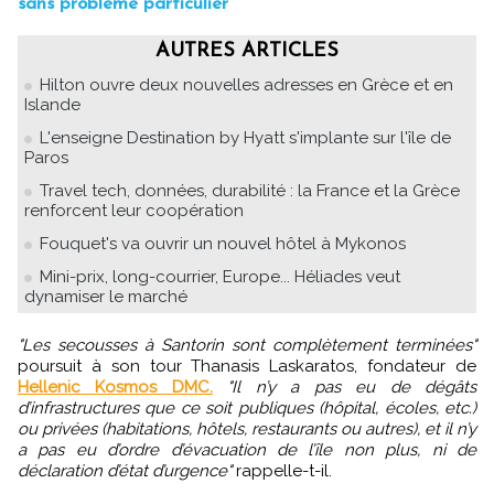
sans problème particulier
AUTRES ARTICLES
Hilton ouvre deux nouvelles adresses en Grèce et en
Islande
L'enseigne Destination by Hyatt s'implante sur l'île de
Paros
Travel tech, données, durabilité : la France et la Grèce
renforcent leur coopération
Fouquet's va ouvrir un nouvel hôtel à Mykonos
Mini-prix, long-courrier, Europe... Héliades veut
dynamiser le marché
"Les secousses à Santorin sont complètement terminées"
poursuit à son tour Thanasis Laskaratos, fondateur de
Hellenic Kosmos DMC.
"Il n’y a pas eu de dégâts
d’infrastructures que ce soit publiques (hôpital, écoles, etc.)
ou privées (habitations, hôtels, restaurants ou autres), et il n’y
a pas eu d’ordre d’évacuation de l’île non plus, ni de
déclaration d’état d’urgence"
rappelle-t-il.